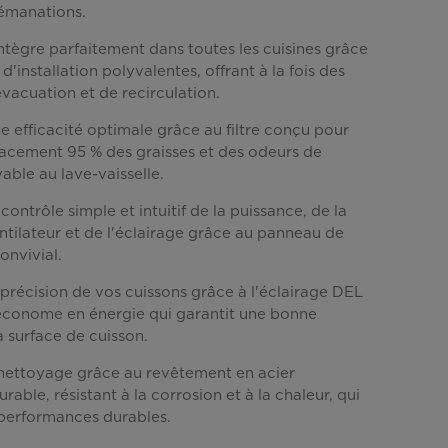
 émanations.
Lien
vers
la
intègre parfaitement dans toutes les cuisines grâce
même
d'installation polyvalentes, offrant à la fois des
page.
vacuation et de recirculation.
 efficacité optimale grâce au filtre conçu pour
icacement 95 % des graisses et des odeurs de
vable au lave-vaisselle.
 contrôle simple et intuitif de la puissance, de la
ntilateur et de l'éclairage grâce au panneau de
nvivial.
précision de vos cuissons grâce à l'éclairage DEL
économe en énergie qui garantit une bonne
la surface de cuisson.
e nettoyage grâce au revêtement en acier
rable, résistant à la corrosion et à la chaleur, qui
 performances durables.