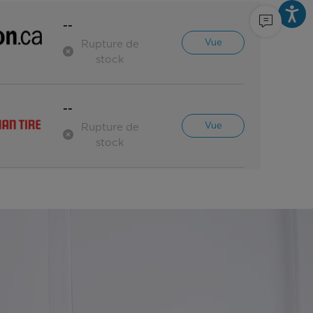
--
Vue
Rupture de
stock
--
Vue
Rupture de
stock