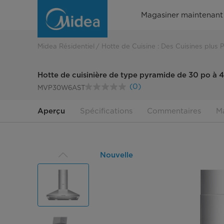
Hotte
Magasiner maintenant
de
cuisine
Midea Résidentiel
Hotte de Cuisine : Des Cuisines plus 
en
Hotte de cuisinière de type pyramide de 30 po à
forme
(0)
MVP30W6AST
Aucune
cote
de
pour
Aperçu
Spécifications
Commentaires
Ma
ce
T
produit.
Lien
vers
la
même
Nouvelle
page.