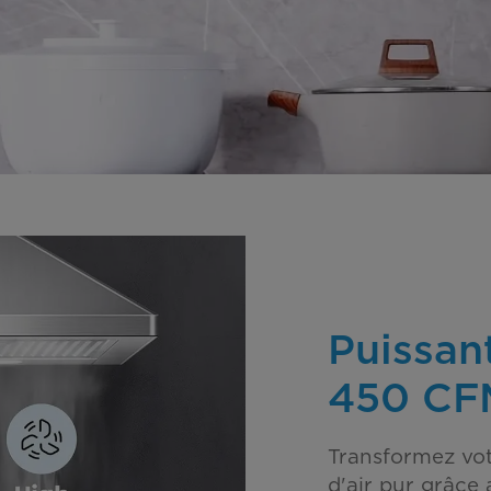
Puissan
450 CF
Transformez vot
d'air pur grâce 