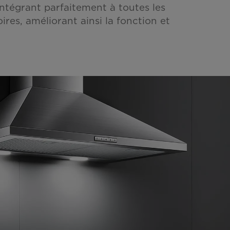
intégrant parfaitement à toutes les
res, améliorant ainsi la fonction et