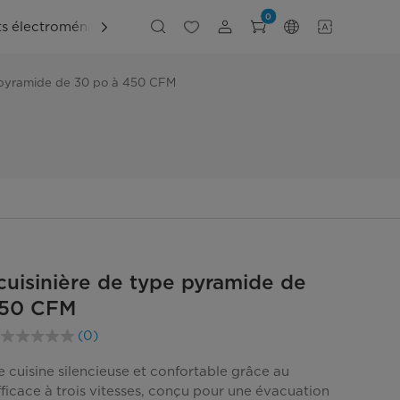
0
ts électroménagers
Explorer
Soutien
e pyramide de 30 po à 450 CFM
cuisinière de type pyramide de
450 CFM
(0)
T
Aucune
cote
pour
e cuisine silencieuse et confortable grâce au
ce
fficace à trois vitesses, conçu pour une évacuation
produit.