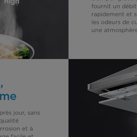
fournit un débit
rapidement et s
les odeurs de cu
une atmosphère 
,
rme
rès jour, sans
qualité
orrosion et à
ge facile et