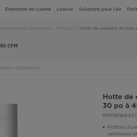
Ensemble de cuisine
Lessive
Solutions pour l’air
Peti
Propres et plus Silencieuses - Midea CA
Hotte de cuisinière de typ
 450 CFM
nuels d’utilisation
Hotte de 
30 po à 
MVP30W6AS
Profitez d'un
ventilateur e