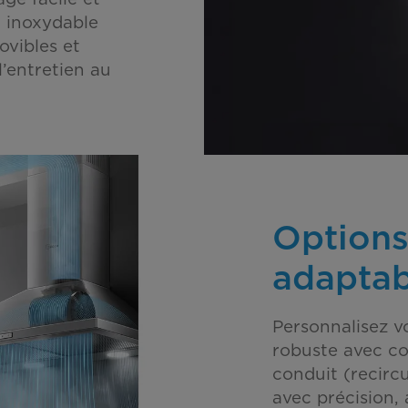
r inoxydable
ovibles et
 l’entretien au
Options 
adaptab
Personnalisez vo
robuste avec co
conduit (recirc
avec précision,