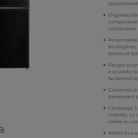
discrètement
Organisez fac
compartiment
conçus pour f
Personnalisez
les étagères,
formes et tail
Rangez soign
à un porte-bo
facilement ac
Conservez les
transparent p
L'éclairage 
visibilité, c
même en cas 
Veillez à ce 