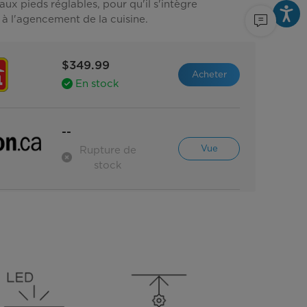
aux pieds réglables, pour qu'il s'intègre
à l'agencement de la cuisine.
$349.99
Acheter
En stock
--
Vue
Rupture de
stock