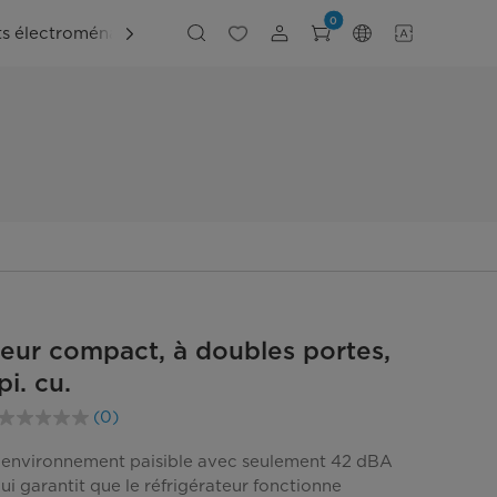
0
ts électroménagers
Explorer
Soutien
teur compact, à doubles portes,
pi. cu.
(0)
Aucune
cote
pour
n environnement paisible avec seulement 42 dBA
ce
qui garantit que le réfrigérateur fonctionne
produit.