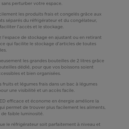
 sans perturber votre espace.
Lien
vers
la
ilement les produits frais et congelés grâce aux
même
s séparés du réfrigérateur et du congélateur,
page.
aciliter l'accès et le stockage.
 l'espace de stockage en ajustant ou en retirant
 ce qui facilite le stockage d'articles de toutes
les.
eusement les grandes bouteilles de 2 litres grâce
uteilles dédié, pour que vos boissons soient
cessibles et bien organisées.
 fruits et légumes frais dans un bac à légumes
our une visibilité et un accès facile.
LED efficace et économe en énergie améliore la
e qui permet de trouver plus facilement les aliments,
de faible luminosité.
que le réfrigérateur soit parfaitement à niveau et