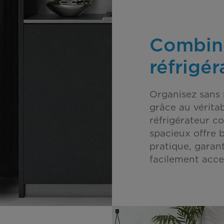
Combiné
réfrigér
Organisez sans p
grâce au vérita
réfrigérateur c
spacieux offre
pratique, garan
facilement acces