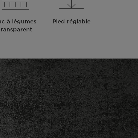
ac à légumes
Pied réglable
transparent