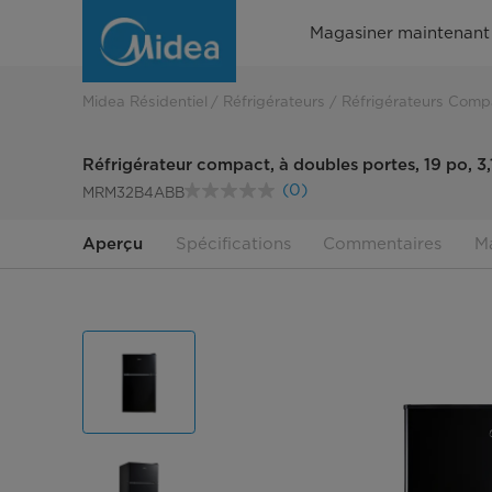
Réfrigérateur
Magasiner maintenant
compact
à
Midea Résidentiel
Réfrigérateurs
Réfrigérateurs Comp
doubles
Réfrigérateur compact, à doubles portes, 19 po, 3,1
portes
(0)
MRM32B4ABB
Aucune
cote
pour
Aperçu
Spécifications
Commentaires
Ma
ce
produit.
Lien
vers
la
même
page.