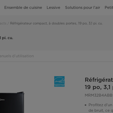
Ensemble de cuisine
Lessive
Solutions pour l’air
Peti
acts
Réfrigérateur compact, à doubles portes, 19 po, 3,1 pi. cu.
 pi. cu.
nuels d’utilisation
Réfrigéra
19 po, 3,1 
MRM32B4ABB
Profitez d'u
de bruit, ce 