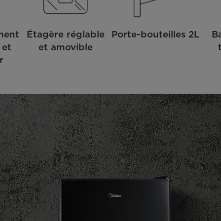
ment
Étagère réglable
Porte-bouteilles 2L
B
 et
et amovible
r