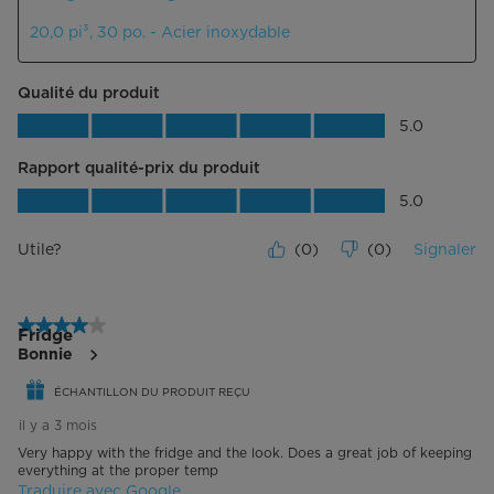
20,0 pi³, 30 po. - Acier inoxydable
Qualité du produit
Qualité du produit, 5.0 sur 5
5.0
Rapport qualité-prix du produit
Rapport qualité-prix du produit, 5.0 su
5.0
Utile?
(
0
)
(
0
)
Signaler
4 étoile(s) sur 5.
Fridge
Bonnie
ÉCHANTILLON DU PRODUIT REÇU
il y a 3 mois
Very happy with the fridge and the look. Does a great job of keeping
everything at the proper temp
Traduire avec Google