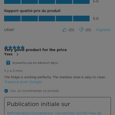
Qualité du produit, 5.0 sur 5
5.0
Rapport qualité-prix du produit
Rapport qualité-prix du produit, 5.0 su
5.0
Utile?
(
0
)
(
0
)
Signaler
5 étoile(s) sur 5.
Very good product for the price
Yves
ÉCHANTILLON DU PRODUIT REÇU
il y a 3 mois
The fridge is working perfectly. The stainless steel is easy to clean.
Traduire avec Google
Oui, Je recommande ce produit.
Publication initiale sur
Réfrigérateur/congélateur convertible 50/50 Flex de