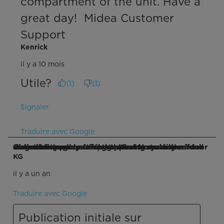
compartment of the unit. Have a 
great day!  Midea Customer 
Support
Kenrick
il y a 10 mois
Utile?
(
1
)
(
1
)
Signaler
Traduire avec Google
Q : Is there a way or suggestion to make the "door magnets" work better so that when you open one door and then close it, the other door will sometime pop open? Just about lost a freezer full of food because of this happening and my wife was not happy!
KG
il y a un an
Traduire avec Google
Publication initiale sur