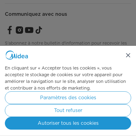
Communiquez avec nous
S'abonnez à notre bulletin d'information pour recevoir les
dernières nouvelles et les annonces de produits.
En cliquant sur « Accepter tous les cookies », vous
acceptez le stockage de cookies sur votre appareil pour
Consultez notre façon de gérer vos données
Modalités
améliorer la navigation sur le site, analyser son utilisation
d'utilisation
et contribuer à nos efforts de marketing.
Paramètres des cookies
Tout simplement idéal
Tout refuser
Autoriser tous les cookies
Droits d'auteur 2026 Midea. Tous droits réservés.
Politique de confidentialité
Clauses d'utilisation