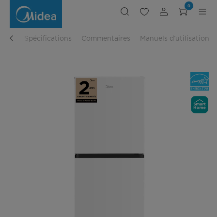
Réfrigérateur
0
convertible
flexible
50/50
erçu
Spécifications
Commentaires
Manuels d’utilisation