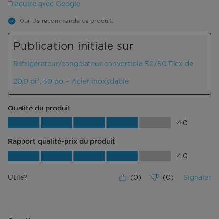
Traduire avec Google
Oui, Je recommande ce produit.
Publication initiale sur
Réfrigérateur/congélateur convertible 50/50 Flex de
20,0 pi³, 30 po. - Acier inoxydable
Qualité du produit
Qualité du produit, 4.0 sur 5
4.0
Rapport qualité-prix du produit
Rapport qualité-prix du produit, 4.0 su
4.0
Utile?
(
0
)
(
0
)
Signaler