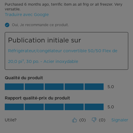
Exigences électriques (v/Hz)
115V/60Hz
Purchased 6 months ago, terrific item as all frig or all freezer. Very
versatile.
Niveau sonore (dB)
41
Traduire avec Google
Oui, Je recommande ce produit.
Garantie
Publication initiale sur
Pièces et main-d'œuvre
Garantie limitée de 2 ans
Réfrigérateur/congélateur convertible 50/50 Flex de
Compresseur
Garantie limitée de 2 ans
20,0 pi³, 30 po. - Acier inoxydable
Système scellé
Garantie limitée de 2 ans
Qualité du produit
Qualité du produit, 5.0 sur 5
5.0
Rapport qualité-prix du produit
Rapport qualité-prix du produit, 5.0 su
5.0
Utile?
(
0
)
(
0
)
Signaler