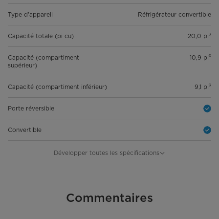
Type d'appareil
Réfrigérateur convertible
Capacité totale (pi cu)
20,0 pi³
Capacité (compartiment
10,9 pi³
supérieur)
Capacité (compartiment inférieur)
9,1 pi³
Porte réversible
Convertible
Contrôle de la température
Électronique
Développer toutes les spécifications
Type de décongélation
Sans givre
Filtre à eau
Commentaires
Non
Distributeur
Non