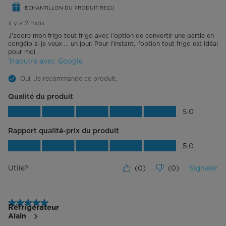
ÉCHANTILLON DU PRODUIT REÇU
Tablettes de porte
1 pleine largeur réglable, 1 pleine
il y a 2 mois
largeur fixe
J'adore mon frigo tout frigo avec l'option de convertir une partie en
congélo si je veux ... un jour. Pour l'instant, l'option tout frigo est idéal
Matériau de la tablette de porte
Plastique transparent
pour moi
Traduire avec Google
Rangement de porte pour gallons
Oui, Je recommande ce produit.
Compartiment à produits laitiers
Non
Qualité du produit
Qualité du produit, 5.0 sur 5
5.0
Tiroirs à légumes/rangement
2
Rapport qualité-prix du produit
Bacs à légumes à humidité contrôlée
Rapport qualité-prix du produit, 5.0 su
5.0
Matériau du tiroir
Plastique transparent
Utile?
(
0
)
(
0
)
Signaler
Éclairage intérieur
DEL
Tiroir de garde-manger
5 étoile(s) sur 5.
Non
Réfrigérateur
Alain
Plage de température (°C)
Mode réfrigérateur : 0ºC à 10ºC,