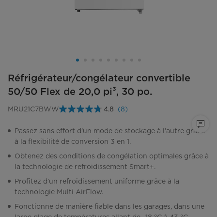
Réfrigérateur/congélateur convertible
50/50 Flex de 20,0 pi³, 30 po.
MRU21C7BWW
4.8
(8)
Lire
les
8
Passez sans effort d’un mode de stockage à l’autre grâce
commentaires.
à la flexibilité de conversion 3 en 1.
Lien
vers
Obtenez des conditions de congélation optimales grâce à
la
même
la technologie de refroidissement Smart+.
page.
Profitez d’un refroidissement uniforme grâce à la
technologie Multi AirFlow.
Fonctionne de manière fiable dans les garages, dans une