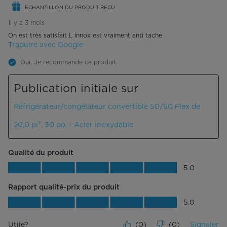
Mode congélateur : -24ºC à -16ºC
ÉCHANTILLON DU PRODUIT REÇU
il y a 3 mois
Compartiment inférieur
On est très satisfait L innox est vraiment anti tache
Traduire avec Google
Tablettes
1 pleine largeur réglable, 1 pleine
largeur fixe
Oui, Je recommande ce produit.
Tablettes pliantes
0
Publication initiale sur
Matériau des tablettes
Verre
Réfrigérateur/congélateur convertible 50/50 Flex de
20,0 pi³, 30 po. - Acier inoxydable
Tablettes de porte
1 pleine largeur réglable, 1 pleine
largeur fixe
Qualité du produit
Matériau de la tablette de porte
Plastique transparent
Qualité du produit, 5.0 sur 5
5.0
Rangement de porte pour gallons
Rapport qualité-prix du produit
Rapport qualité-prix du produit, 5.0 su
Compartiment à produits laitiers
Non
5.0
Tiroirs à légumes/rangement
2
Utile?
(
0
)
(
0
)
Signaler