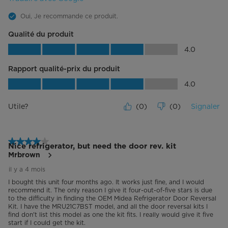
Oui, Je recommande ce produit.
Qualité du produit
Qualité du produit, 4.0 sur 5
4.0
Rapport qualité-prix du produit
Rapport qualité-prix du produit, 4.0 su
4.0
Utile?
(
0
)
(
0
)
Signaler
4 étoile(s) sur 5.
Nice refrigerator, but need the door rev. kit
Mrbrown
il y a 4 mois
I bought this unit four months ago. It works just fine, and I would
recommend it. The only reason I give it four-out-of-five stars is due
to the difficulty in finding the OEM Midea Refrigerator Door Reversal
Kit. I have the MRU21C7BST model, and all the door reversal kits I
find don't list this model as one the kit fits. I really would give it five
start if I could get the kit.