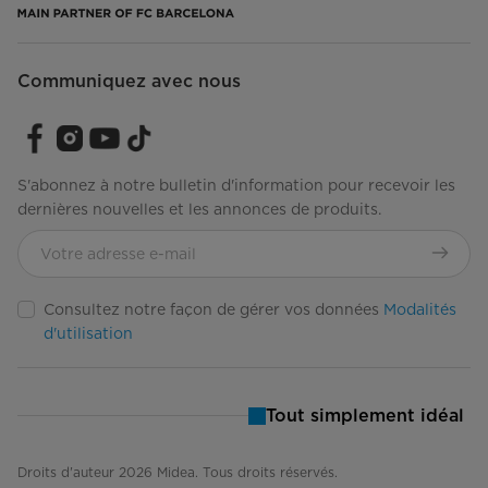
Plage de température (°C)
0°C à 10°C
Compartiment congélateur
Communiquez avec nous
Fabriquant de glace
Préparé pour un fabricant de
glace
Nombre de types de glace
1
S'abonnez à notre bulletin d'information pour recevoir les
dernières nouvelles et les annonces de produits.
Numéro de modèle de machine à
IM1900MD
glaçons en option
Conception des tablettes du
1 verre
congélateur
Consultez notre façon de gérer vos données
Modalités
d'utilisation
Tablettes de porte du congélateur
2 pleine largeur
Matériau de la tablette de porte
Plastique transparent
Tout simplement idéal
Éclairage intérieur
Non
Droits d'auteur 2026 Midea. Tous droits réservés.
Plage de température (°C)
-22°C à -15°C