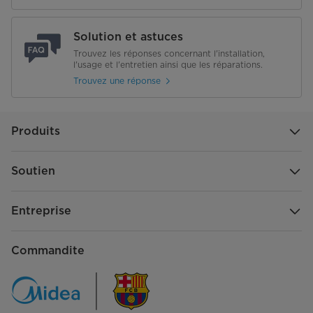
Matériau des tablettes
Verre
Solution et astuces
Trouvez les réponses concernant l'installation,
Tablettes de porte
2 pleine largeur fixes, 3 demi-
l'usage et l'entretien ainsi que les réparations.
largeurs réglables
Trouvez une réponse
Matériau de la tablette de porte
Plastique transparent
Produits
Rangement de porte pour gallons
Compartiment à produits laitiers
Soutien
Bacs à légumes à humidité contrôlée
Entreprise
Matériau du tiroir
Plastique transparent
Commandite
Éclairage intérieur
DEL
Tiroir de garde-manger
Non