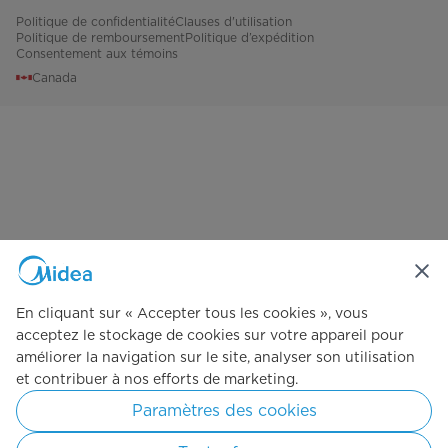
Politique de confidentialité
Clauses d'utilisation
Politique de remboursement
Politique d’expédition
Performance et certifications
Consentement aux témoins
Canada
Certifié Energy Star
Certification de sécurité
CSA
Niveau d'énergie (kW/an)
390
Exigences électriques (v/Hz)
115V/60Hz
Niveau sonore (dB)
43
Garantie
En cliquant sur « Accepter tous les cookies », vous
acceptez le stockage de cookies sur votre appareil pour
Pièces et main-d'œuvre
Garantie limitée de 2 ans
améliorer la navigation sur le site, analyser son utilisation
et contribuer à nos efforts de marketing.
Compresseur
Garantie limitée de 2 ans
Paramètres des cookies
Système scellé
Garantie limitée de 2 ans