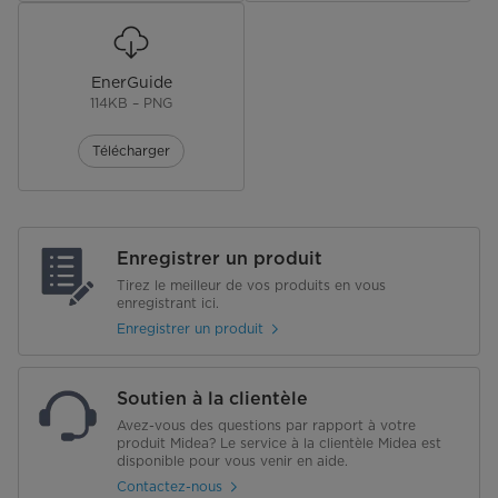
Pieds ajustables
Roulettes/Roues
EnerGuide
Type de Poignée
Encastré
114KB – PNG
Fini de la porte
Télécharger
Blanc
Résistant aux empreintes digitales
Non
Charnière dissimulée
Enregistrer un produit
Tirez le meilleur de vos produits en vous
Couleur de l'armoire
Gris
enregistrant ici.
Enregistrer un produit
Réfrigérant
R600a
Type d'installation
Autonome
Soutien à la clientèle
Avez-vous des questions par rapport à votre
produit Midea? Le service à la clientèle Midea est
Largeur (po)
29,7 po
disponible pour vous venir en aide.
Contactez-nous
Compartiment réfrigérateur