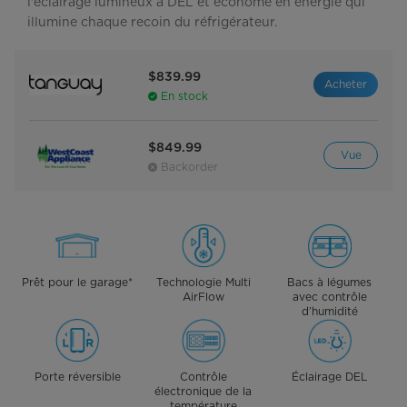
l'éclairage lumineux à DEL et économe en énergie qui
illumine chaque recoin du réfrigérateur.
$839.99
Acheter
En stock
$849.99
Vue
Backorder
Prêt pour le garage*
Technologie Multi
Bacs à légumes
AirFlow
avec contrôle
d’humidité
Porte réversible
Contrôle
Éclairage DEL
électronique de la
température