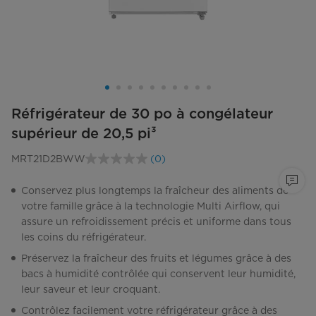
Réfrigérateur de 30 po à congélateur
supérieur de 20,5 pi³
MRT21D2BWW
(0)
Aucune
cote
pour
Conservez plus longtemps la fraîcheur des aliments de
ce
votre famille grâce à la technologie Multi Airflow, qui
produit.
Lien
assure un refroidissement précis et uniforme dans tous
vers
les coins du réfrigérateur.
la
même
Préservez la fraîcheur des fruits et légumes grâce à des
page.
bacs à humidité contrôlée qui conservent leur humidité,
leur saveur et leur croquant.
Contrôlez facilement votre réfrigérateur grâce à des