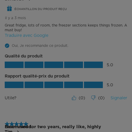
ÉCHANTILLON DU PRODUIT REÇU
il y a 3 mois
Great fridge, lots of room, the freezer sections keeps things frozen. A
must buy!
Traduire avec Google
Oui, Je recommande ce produit.
Qualité du produit
Qualité du produit, 5.0 sur 5
5.0
Rapport qualité-prix du produit
Rapport qualité-prix du produit, 5.0 su
5.0
Utile?
(
0
)
(
0
)
Signaler
5 étoile(s) sur 5.
Been used for two years, really like, highly recommend.