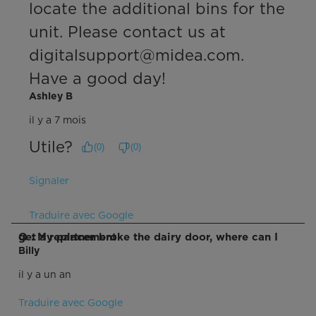
locate the additional bins for the 
unit. Please contact us at 
digitalsupport@midea.com. 
Have a good day!
Ashley B
il y a 7 mois
Utile?
(
0
)
(
0
)
Signaler
Traduire avec Google
Q : My partner broke the dairy door, where can I get a replacement
Billy
il y a un an
Traduire avec Google