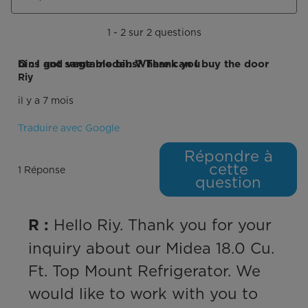
1 - 2 sur 2 questions
Q : I got same model. Where can I buy the door bins and vegtable bins? Thank you
Riy
il y a 7 mois
Traduire avec Google
Répondre à
cette
1 Réponse
question
 Hello Riy. Thank you for your 
R :
inquiry about our Midea 18.0 Cu. 
Ft. Top Mount Refrigerator. We 
would like to work with you to 