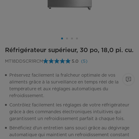
Réfrigérateur supérieur, 30 po, 18,0 pi. cu.
MT18DDSCR1RCM
5.0
(5)
Lire
les
5
Préservez facilement la fraîcheur optimale de vos
commentaires.
aliments grâce à la surveillance en temps réel de la
Lien
vers
température et aux réglages automatiques du
la
refroidissement.
même
page.
Contrôlez facilement les réglages de votre réfrigérateur
grâce à des commandes électroniques intuitives qui
garantissent un refroidissement parfait à chaque fois.
Bénéficiez d'un entretien sans souci grâce au dégivrage
automatique qui maintient un refroidissement constant