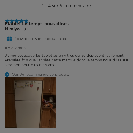
à
1
–
4 sur 5
commentaire
4
sur
5
5 étoile(s) sur 5.
commentaire.
Fiable! Le temps nous diras.
Mimiyo
ÉCHANTILLON DU PRODUIT REÇU
il y a 2 mois
J’aime beaucoup les tablettes en vitres qui se déplacent facilement.
Première fois que j’achète cette marque donc le temps nous diras si il
sera bon pour plus de 5 ans
Oui, Je recommande ce produit.