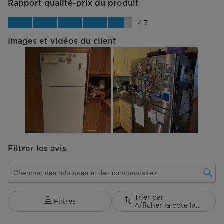
Rapport qualité-prix du produit
Rapport qualité-prix du produit, 4.7 su
4.7
Images et vidéos du client
Filtrer les avis
Zone de recherche de sujet et d'avis
Trier par
Filtres
Afficher la cote la plus élevée à la plus faible
1