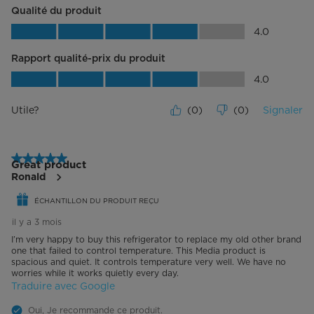
Qualité du produit
Qualité du produit, 4.0 sur 5
4.0
Rapport qualité-prix du produit
Rapport qualité-prix du produit, 4.0 su
4.0
Utile?
(
0
)
(
0
)
Signaler
5 étoile(s) sur 5.
Great product
Ronald
ÉCHANTILLON DU PRODUIT REÇU
il y a 3 mois
I’m very happy to buy this refrigerator to replace my old other brand
one that failed to control temperature. This Media product is
spacious and quiet. It controls temperature very well. We have no
worries while it works quietly every day.
Traduire avec Google
Oui, Je recommande ce produit.