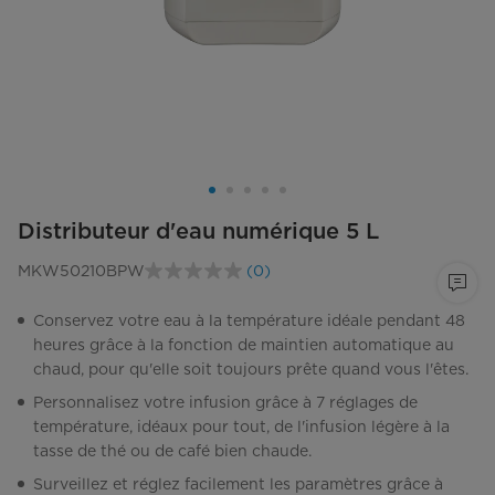
Distributeur d'eau numérique 5 L
MKW50210BPW
(0)
Aucune
cote
pour
Conservez votre eau à la température idéale pendant 48
ce
heures grâce à la fonction de maintien automatique au
produit.
Lien
chaud, pour qu'elle soit toujours prête quand vous l'êtes.
vers
la
Personnalisez votre infusion grâce à 7 réglages de
même
température, idéaux pour tout, de l'infusion légère à la
page.
tasse de thé ou de café bien chaude.
Surveillez et réglez facilement les paramètres grâce à