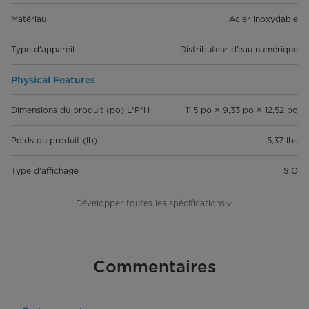
Matériau
Acier inoxydable
Type d'appareil
Distributeur d’eau numérique
Physical Features
Dimensions du produit (po) L*P*H
11,5 po × 9,33 po × 12,52 po
Poids du produit (lb)
5,37 lbs
Type d'affichage
S.O
Finition extérieure
Plastique
Développer toutes les spécifications
Finition intérieure
Acier inoxydable SUS 304
Sélections de température
Commentaires
100 °C
Caractéristiques supplémentaires