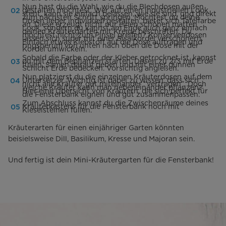
Nun hast du die Wahl, wie du die Blechdosen außen
gestalten möchtest. Wer auf einen industriellen Look
steht, kann sie einfach belassen, wie sie sind, und direkt
zum nächsten Schritt springen. Möchtest du deine
Dosen lieber individuell gestalten, bietet sich Tafelfarbe
an. Diese erzeugt nicht nur einen schönen matten
Look, sondern du kannst am Ende auch ganz einfach
deinen Kräutergarten mit Kreide beschriften. Du
möchtest nicht zum Pinsel greifen? Konservendosen
lassen sich super mit einer Sisalkordel verschönern.
Einfach etwas Klebstoff auf die Dose auftragen und
ringsherum von unten nach oben die Dose mit der
Kordel umwickeln.
Sobald die Farbe oder der Kleber getrocknet ist, kannst
du mit dem Bepflanzen starten. Dosen zu 2/3 mit Erde
füllen, Samen darauf geben und mit einer dünnen
Schicht Erde bedecken. Vorsichtig angießen.
Nun platzierst du die einzelnen Kräuterdosen auf dem
Untersetzer. Wichtig ist dabei zu wissen, dass sich
nicht alle Kräuter gut miteinander “vertragen”. Doch
welche Kräuter kann man nebeneinander pflanzen?
Hier eine Übersicht von Kräutern, die sich perfekt für
die Fensterbank eignen und gut zusammenpassen:
Zum Abschluss kannst du die Zwischenräume deines
Kräuterkastens für die Fensterbank noch mit
Kieselsteinen füllen.
Kräuterarten für einen einjähriger Garten könnten
beisielsweise Dill, Basilikum, Kresse und Majoran sein.
Und fertig ist dein Mini-Kräutergarten für die Fensterbank!