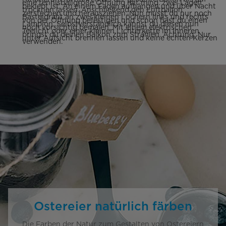
eine tennisballgroße Öffnung mit mind. zwei Lagen
beklebt ist. An einem Faden aufhängen und über Nacht
trocknen lassen. Anschließend den Luftballon
zerstechen und herausziehen. Nun musst du nur noch
Basteldraht an zwei kleinen Löchern links und rechts
von der Öffnung befestigen und schon hast du einen
Lampion. Selbstverständlich kannst du diesen nun
noch vorsichtig bemalen. Mit einem elektrischen
Teelicht oder einer kleinen Lichterkette im Inneren
bringst du deinen Balkon zum Strahlen. Achtung: Nur
unter Aufsicht brennen lassen und keine echten Kerzen
verwenden.
Ostereier natürlich färben
Die Farben der Natur zum Gestalten von Ostereiern