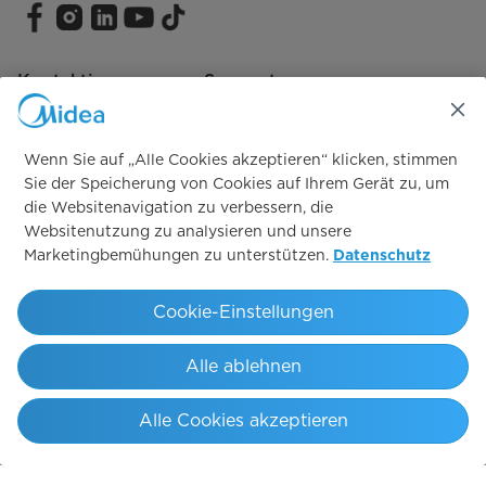
Kontaktiere unseren Support
Wenn Sie auf „Alle Cookies akzeptieren“ klicken, stimmen
Sie der Speicherung von Cookies auf Ihrem Gerät zu, um
Vertrag widerrufen
die Websitenavigation zu verbessern, die
Websitenutzung zu analysieren und unsere
Vertrag widerrufen
Marketingbemühungen zu unterstützen.
Datenschutz
Cookie-Einstellungen
Simply ideal
Alle ablehnen
Copyright 2026 Copyright Midea. All rights reserved.
Endkunden AGB
Geschäftskunden AVB
AEB
Datenschutz
Alle Cookies akzeptieren
Informationshinweis zum EU Data Act
Impressum
Sicherheitshinweise
Hinweisgebersystem
Cookie-Einstellungen
Deutschland