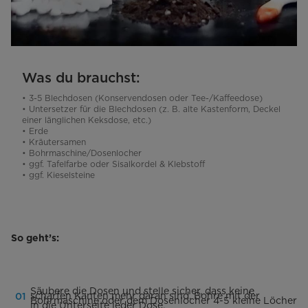
Was du brauchst:
• 3-5 Blechdosen (Konservendosen oder Tee-/Kaffeedose)
• Untersetzer für die Blechdosen (z. B. alte Kastenform, Deckel
einer länglichen Keksdose, etc.)
• Erde
• Kräutersamen
• Bohrmaschine/Dosenlocher
• ggf. Tafelfarbe oder Sisalkordel & Klebstoff
• ggf. Kieselsteine
So geht’s:
Säubere die Dosen und stelle sicher, dass keine
scharfen Kanten mehr daran sind. Bohre mit der
Bohrmaschine oder dem Dosenlocher 4-5 kleine Löcher
in die Unterseite jeder Dose.