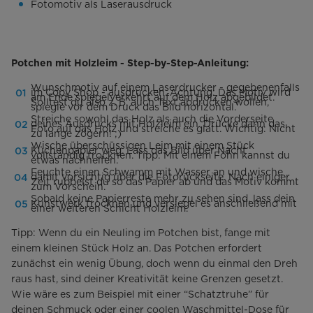
Fotomotiv als Laserausdruck
Potchen mit Holzleim - Step-by-Step-Anleitung:
Wunschmotiv auf einem Laserdrucker - gegebenenfalls
im Copy Shop - ausdrucken. Achtung: Das Motiv wird
am Ende spiegelverkehrt auf dem Holz abgebildet.
Solltest du also z. B. auch Text abdrucken wollen,
spiegle vor dem Druck das Bild horizontal.
Streiche sowohl das Holz als auch die Vorderseite
deines Ausdrucks mit Holzleim ein. Drücke dann das
Foto auf das Holz und streiche es glatt. Wichtig: Nicht
zu lange zögern! ;)
Wische überschüssigen Leim mit einem Stück
Küchenpapier weg. Lass das Bild über Nacht
vollständig trocknen. Tipp: Mit einem Föhn kannst du
etwas nachhelfen.
Feuchte einen Schwamm mit Wasser an und wische
damit vorsichtig über die Fotorückseite. Nach einiger
Zeit rubbelst du so das Papier ab und das Motiv kommt
zum Vorschein.
Sobald keine Papierreste mehr zu sehen sind, lass dein
Kunstwerk trocknen und versiegel es anschließend mit
einer weiteren Schicht Holzleim.
Tipp: Wenn du ein Neuling im Potchen bist, fange mit
einem kleinen Stück Holz an. Das Potchen erfordert
zunächst ein wenig Übung, doch wenn du einmal den Dreh
raus hast, sind deiner Kreativität keine Grenzen gesetzt.
Wie wäre es zum Beispiel mit einer “Schatztruhe” für
deinen Schmuck oder einer coolen Waschmittel-Dose für