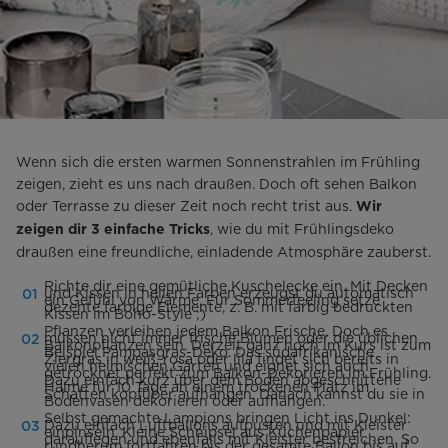
Wenn sich die ersten warmen Sonnenstrahlen im Frühling
zeigen, zieht es uns nach draußen. Doch oft sehen Balkon
oder Terrasse zu dieser Zeit noch recht trist aus.
Wir
, wie du mit Frühlingsdeko
zeigen dir 3 einfache Tricks
draußen eine freundliche, einladende Atmosphäre zauberst.
Richte dir eine gemütliche Kuschelecke ein. Mit Decken
und Kissen in hellen Farben erzeugst du automatisch
ein Gefühl von Wärme. Für Sommerfeeling setze
dezente farbige Elemente, z. B. mit farbig bedruckten
Kissen im Boho-Style ;)
Pflanzen verleihen jedem Balkon Frische. Doch es
müssen nicht immer frische Blumen oder die üblichen
Balkonpflanzen sein. Derzeit ganz hoch im Kurs ist zum
Beispiel Pampasgras-Deko. Das südafrikanische
Ziergras in weiß, rosa oder lila findet sich bereits in
vielen heimischen Gärten und eignet sich auch
getrocknet perfekt zum Balkon-Dekorieren im Frühling.
Dazu einfach kurz über dem Boden abgeschnittene
Halme für 10 Tage an einem trockenen Platz im
Schatten kopfüber aufhängen. Danach kannst du sie in
Bodenvasen dekorieren oder aufhängen.
Selbst gemachte Lampions bringen Licht ins Dunkel:
Dazu einfach Luftballons aufpusten und mit Kleister
einpinseln. Kleine Schnipsel aus Küchenpapier
darauflegen und ebenfalls mit Kleister bestreichen. So
rundherum fortfahren bis der gesamte Ballon bis auf