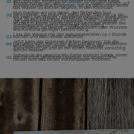
anzustechen, nimm sie am besten schon eine halbe
Stunde vorher aus dem
Kühlschrank
, sodass sie sich auf
Zimmertemperatur erwärmen. Gib sie dann, noch bevor
das Wasser zu kochen beginnt, in den Kochtopf.
Nun machen wir uns daran, den färbenden Sud
herzustellen. Du brauchst dafür einen Topf mit ca. ein
bis zwei Liter Wasser - verwende möglichst einen alten
Topf, da sich Farbreste festsetzen können - und die zu
der gewünschten Farbe passende Zutat. Schneide
letztere in kleine Stücke und gib sie in das Wasser. Bei
Gemüsesorten sind in der Regel 300-500 g
ausreichend, bei Beeren, Zwiebelschalen oder Wurzeln
wie Kurkuma genügen bereits 100 g.
Lass das Wasser mit den Naturmaterialien ca. 1 Stunde
kochen und dann etwas abkühlen.
Jetzt kann das Ostereier-Färben beginnen: Gib die
hartgekochten Eier in den Sud und lass sie mindestens
eine halbe Stunde ziehen. Bewege sie in der
Zwischenzeit ab und an mit einem Teelöffel vorsichtig
durchs Wasser.
Sobald sie die gewünschte Farbe erreicht haben, nimm
die natürlich gefärbten Ostereier mit einem Löffel
heraus und lass sie auf Küchenpapier trocknen.