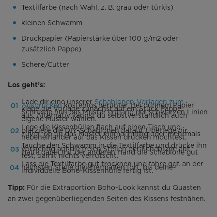
Textilfarbe (nach Wahl, z. B. grau oder türkis)
kleinen Schwamm
Druckpapier (Papierstärke über 100 g/m2 oder
zusätzlich Pappe)
Schere/Cutter
Los geht’s:
Lade dir eine unserer
Schablonen-Vorlagen zum
Ausdrucken
kostenlos herunter. Bei dünnem Papier
klebe die Vorlage zunächst auf ein Stück Pappe.
Schneide nun das Muster entlang der schwarzen Linien
aus. Alternativ kannst du selbstverständlich auch
eigene Muster wählen.
Lege die Kissenhüllen flach auf einen Tisch und
platziere die DIY-Schablonen darauf. Überlege dir
zuvor, ob du das Muster einmal mittig oder mehrmals
nebeneinander auf das Kissen drucken möchtest.
Tauche den Schwamm in die Textilfarbe und drücke ihn
vorsichtig auf die freien Stellen der Schablone auf.
Halte dabei mit der anderen Hand die Schablone gut
fest, damit nichts verrutscht.
Lass die Textilfarbe gut trocknen und fahre ggf. an der
nächsten Stelle gleichermaßen fort, bis deine
individuelle Boho-Kissenhülle fertig ist.
Für die Extraportion Boho-Look kannst du Quasten
Tipp:
an zwei gegenüberliegenden Seiten des Kissens festnähen.