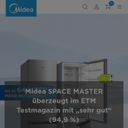
Midea
0
SPACE
MASTER
überzeugt
im
ETM
Testmagazin
Midea SPACE MASTER
überzeugt im ETM
Testmagazin mit „sehr gut“
(94,9 %)