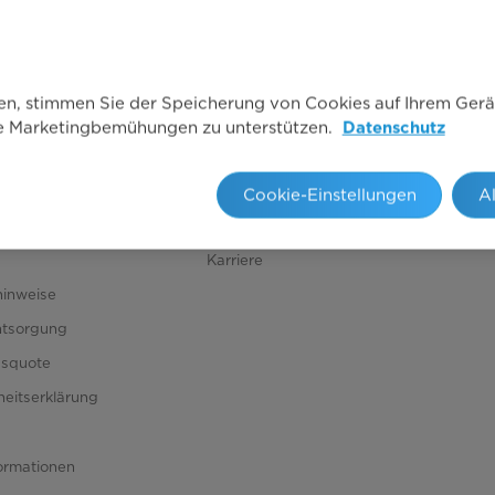
ken, stimmen Sie der Speicherung von Cookies auf Ihrem Gerä
re Marketingbemühungen zu unterstützen.
Datenschutz
nter
Über Midea
ice
Über Midea
Cookie-Einstellungen
A
Presse
Karriere
hinweise
ntsorgung
gsquote
iheitserklärung
ormationen