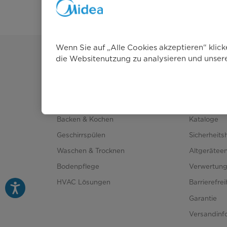
Wenn Sie auf „Alle Cookies akzeptieren“ klic
die Websitenutzung zu analysieren und unse
Produkte
Kundence
Raumklima
Kundenserv
Kühlen & Gefrieren
FAQ
Backen & Kochen
Kataloge
Geschirrspülen
Sicherheits
Waschen & Trocknen
Altgerätee
Bodenpflege
Verwertun
HVAC Lösungen
Barrierefre
Garantie
Versandinf