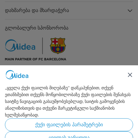
დახმარება და მხარდაჭერა
კაბელის სიგრძე, მმ
1850mm
პროდუქტის ზომა
600*470*628
გლობალური სპონსორობა
(სიგრძე*სიგანე*სიმაღლე), მმ
შეფუთვის ზომა
660*370*570
(სიგრძე*სიგანე*სიმაღლე), მმ
სიგანე, სმ
სიგანე 60 სმ
ნეტ წონა, კგ
9.1
დაკავშირება ჩვენთან
„ყველა ქუქი ფაილის მიღებაზე“ დაწკაპუნებით, თქვენ
გროს წონა, კგ
11.5
ეთანხმებით თქვენს მოწყობილობაზე ქუქი ფაილების შენახვას
საიტზე ნავიგაციის გასაუმჯობესებლად, საიტის გამოყენების
ანალიზისთვის და თქვენი მარკეტინგული საქმიანობის
ხელშესაწყობად.
Simply ideal
ქუქი ფაილების პარამეტრები
Copyright 2026 Copyright Midea. ყველა უფლება დაცულია.
ყველას უარყოფა