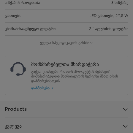
სიჩქარის რაოდნობა
3 სიჩქარე
განათება
LED განათება, 2*1,5 W
ცხიმსაწინააღმდეგო ფილტრი
2 * ალუმინის ფილტრი
ტელესკოპური საკვამური
შეფუთვა
ყველა სპეციფიკაციას გახსნა
ხმაურის დონე, db (მინ) - 1st
62
სიჩქარე
მომხმარებელთა მხარდაჭერა
გაქვთ კითხვები Midea-ს პროდუქტის შესახებ?
ხმაურის დონე, db (მაქს) - მაქს.
72
მომხმარებელთა მხარდაჭერის სერვისი მზად არის
სიჩქარე
დახმარებისთვის
დახმარება
ძრავის სიმძლავრე, W
290
ვოლტაჟი, V
220-240V
Products
სიხშირე, HZ
50/60Hz
კვლევა
გარე დიამეტრი, მმ
150 mm