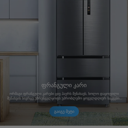
ფრანგული კარი
ორმაგი ფრანგული კარები ცივ ჰაერს შენახავს, ხოლო დაყოფილი
შენახვის სივრცე უზრუნველყოფს უპრობლემო ყოველდღიურ საკვების
წვდომას.
გაიგე მეტი