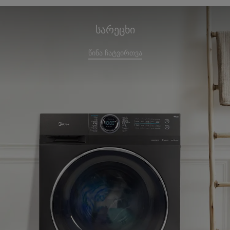
სარეცხი
წინა ჩატვირთვა