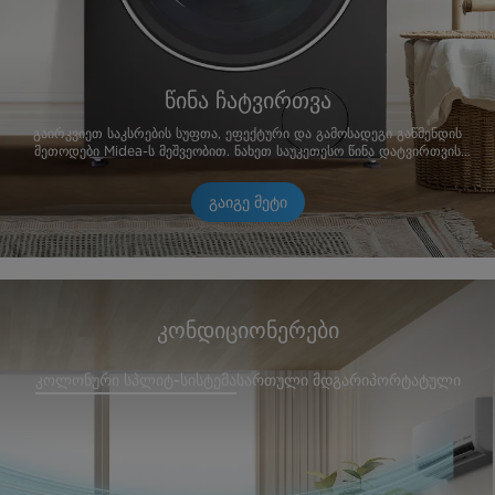
წინა ჩატვირთვა
გაირკვიეთ საკსრების სუფთა, ეფექტური და გამოსადეგი გაწმენდის
მეთოდები Midea-ს მეშვეობით. ნახეთ საუკეთესო წინა დატვირთვის
სარეცხ მანქანები — თქვენი იდეალური სარეცხი კომპანიონი!
გაიგე მეტი
კონდიციონერები
კოლონური სპლიტ-სისტემა
სართული მდგარი
პორტატული