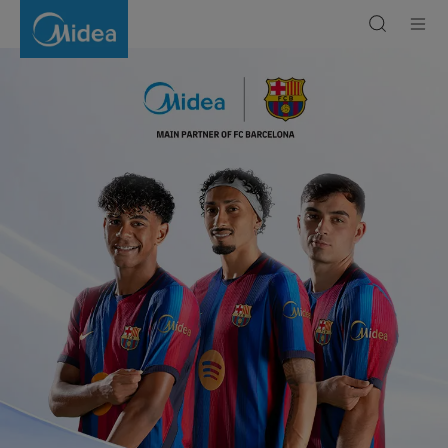
Midea
Georgia
|
Simply
ideal
-
Innovative
Home
Appliances
&
Smart
Solutions