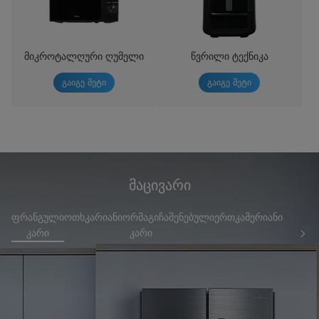
მიკროტალღური ღუმელი
წვრილი ტექნიკა
გაიგე მეტი
გაიგე მეტი
მაცივარი
ფრანგული
ოთხკარიანი
ორმაგი
ჩაშენებული
ერთკამერიანი
ინტეგრ
კარი
კარი
მაც