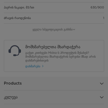
ჰაერის ნაკადი, მ3/სთ
630/900
ძრავის რაოდენობა
1
სიჩქარის რაოდენობა
3
ყველა სპეციფიკაციას გახსნა
განათება
LED განათება, 2*1,5 W
მომხმარებელთა მხარდაჭერა
ცხიმსაწინააღმდეგო ფილტრი
2 * ალუმინის ფილტრი
გაქვთ კითხვები Midea-ს პროდუქტის შესახებ?
მომხმარებელთა მხარდაჭერის სერვისი მზად არის
ექსტრაქციის რეჟიმი
დახმარებისთვის
კი
დახმარება
რეცირკულაციის რეჟიმი
კი
მაქს. ხმაურის დონე , db
66
Products
ჰაერის გასასვლელი მილის
150
დიამეტრი მმ
კვლევა
ძრავის სიმძლავრე, W
215