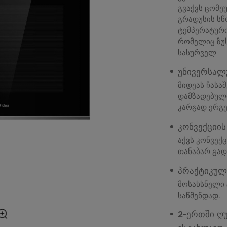
გვაქვს ცომე
გრადუსის სწ
ტემპერატური
რომელიც ზუ
სასურველ
უნივერსალ
მიდეას ჩას
დამზადებული
კარგად ერგე
კონვექციის
აქვს კონვექ
თანაბარ გად
პრაქტიკულ
მოსახსნელი 
საწმენდად.
2-ერთში ღ