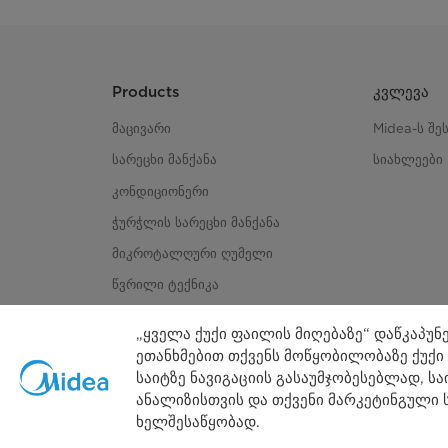
ქვედა ცხობა
ორმხრივი ცხობა
Products
კვლევა
დეფროსტი
მაცივარი
Midea-ს შე
სარეცხი მანქანა
სიახლეები
ორმხრივი ცხობა ვენტილატორით
კონდიციონერი
ჭურჭლის სარეცხი მანქანა
გრილი
მიკროტალღური ღუმელი
ორმაგი გრილი
წვრილი ტექნიკა
„ყველა ქუქი ფაილის მიღებაზე“ დაწკაპუნე
ორმაგი გრილი ვენტილატორით
ეთანხმებით თქვენს მოწყობილობაზე ქუქი
საიტზე ნავიგაციის გასაუმჯობესებლად, სა
სიმძლავრე
ანალიზისთვის და თქვენი მარკეტინგული 
ხელშესაწყობად.
გამოყენების პირო
კაბელის სიგრძე