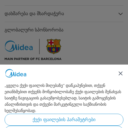
ფრეონი, რაოდენობა
R600a, 50g
დახმარება და მხარდაჭერა
გაყინვის სიმძლავრე
3.5Kg/24h
ქაფწარმოქმნელი ნივთიერება
გლობალური სპონსორობა
Cyclopentane
ენერგიის მოხმარება
280კვტ-სთ/წელიწადი
დამატებითი ფუნქციები
Super Freeze mode
ზომა
540*545*1785
დაკავშირება ჩვენთან
ნეტ წონა
59kg
„ყველა ქუქი ფაილის მიღებაზე“ დაწკაპუნებით, თქვენ
ეთანხმებით თქვენს მოწყობილობაზე ქუქი ფაილების შენახვას
საიტზე ნავიგაციის გასაუმჯობესებლად, საიტის გამოყენების
ანალიზისთვის და თქვენი მარკეტინგული საქმიანობის
ხელშესაწყობად.
Simply ideal
ქუქი ფაილების პარამეტრები
Copyright 2026 Copyright Midea. ყველა უფლება დაცულია.