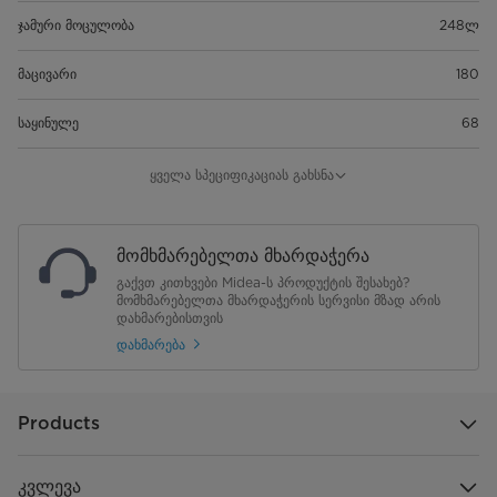
ჯამური მოცულობა
248ლ
მაცივარი
180
საყინულე
68
თაროების რაოდენობა
3
ყველა სპეციფიკაციას გახსნა
თაროები მაცივრის კარზე
3
მომხმარებელთა მხარდაჭერა
უჯრები მაცივარში
1
გაქვთ კითხვები Midea-ს პროდუქტის შესახებ?
მომხმარებელთა მხარდაჭერის სერვისი მზად არის
უჯრები საყინულეში
დახმარებისთვის
2 + 1
დახმარება
კარის გადატანა
კი
ვოლტაჟობა
220-240v
Products
სიხშირე
50Hz
კვლევა