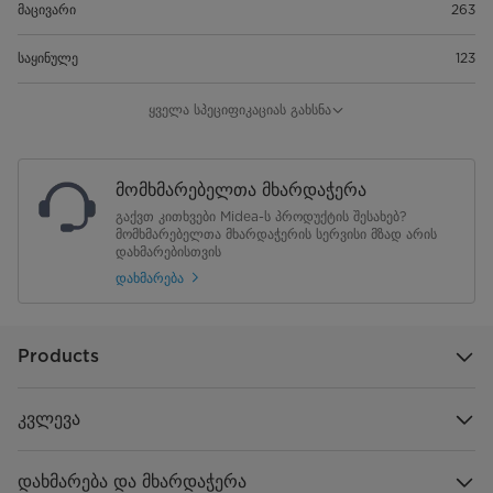
მაცივარი
263
საყინულე
123
თაროების რაოდენობა
3
ყველა სპეციფიკაციას გახსნა
თაროები მაცივრის კარზე
3
მომხმარებელთა მხარდაჭერა
უჯრები მაცივარში
2
გაქვთ კითხვები Midea-ს პროდუქტის შესახებ?
მომხმარებელთა მხარდაჭერის სერვისი მზად არის
უჯრები საყინულეში
დახმარებისთვის
2 + 1
დახმარება
თაროებიბ საყინულის კარზე
1
ვოლტაჟობა
220-240v
Products
სიხშირე
50Hz
კვლევა
ფრეონი, რაოდენობა
R600a, 55g
დახმარება და მხარდაჭერა