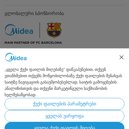
გაყინვის სიმძლავრე
14Kg/24h
ქაფწარმოქმნელი ნივთიერება
გლობალური სპონსორობა
Cyclopentane
ენერგიის მოხმარება
260kWh/Year
დამატებითი ფუნქციები
WIFI/Super Freeze რეჟიმი
ზომა
595*660*2010
დაკავშირება ჩვენთან
ნეტ წონა
68კგ
„ყველა ქუქი ფაილის მიღებაზე“ დაწკაპუნებით, თქვენ
ეთანხმებით თქვენს მოწყობილობაზე ქუქი ფაილების შენახვას
საიტზე ნავიგაციის გასაუმჯობესებლად, საიტის გამოყენების
ანალიზისთვის და თქვენი მარკეტინგული საქმიანობის
ხელშესაწყობად.
Simply ideal
ქუქი ფაილების პარამეტრები
Copyright 2026 Copyright Midea. ყველა უფლება დაცულია.
ყველას უარყოფა
გამოყენების პირობები
კონფიდენციალურობის პოლიტიკა
Cookie Consent
ყველა ქუქი ფაილის მიღება