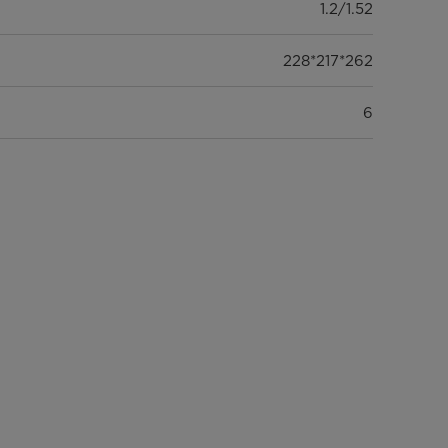
1.2/1.52
228*217*262
6
1932/3882/4428