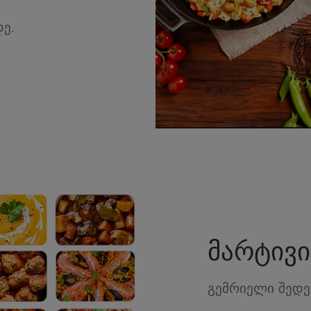
ე.
მარტივი
გემრიელი შედე