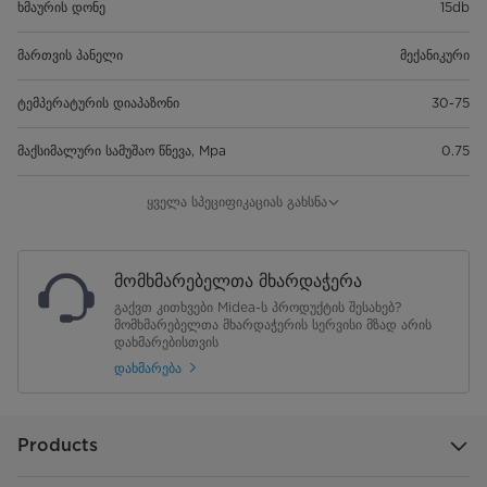
ხმაურის დონე
15db
მართვის პანელი
მექანიკური
ტემპერატურის დიაპაზონი
30-75
მაქსიმალური სამუშაო წნევა, Mpa
0.75
ნესტისგან დაცვა
IPX4
ყველა სპეციფიკაციას გახსნა
წყლის მაკავშირებლის ზომა
G1/2
მომხმარებელთა მხარდაჭერა
გათბობის ინდიკატორი
კი
გაქვთ კითხვები Midea-ს პროდუქტის შესახებ?
მომხმარებელთა მხარდაჭერის სერვისი მზად არის
სიმძლავრის ინდიკატორი
დახმარებისთვის
არა
დახმარება
სიცხისგან დაცვა
კი
შემრევი სარქველი
არა
Products
გაყინვისგან დაცვა
არა