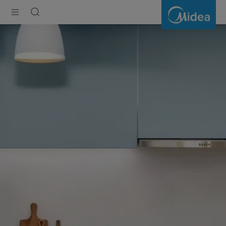
7
תכונות
שיש
לקחת
בחשבון
בעת
קניית
מיקרוגל