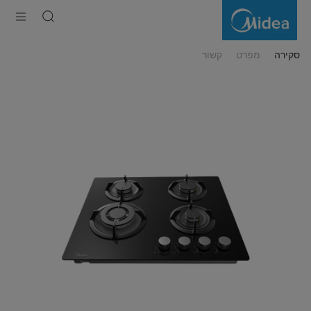
60GH503-
B(6737)
סקירה
מפרט
קשור