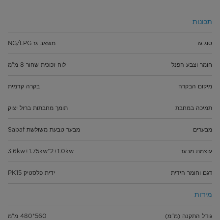
תכונות
סוג גז
משאב גז NG/LPG
חומר וצבע הפנל
לוח זכוכית שחור 8 מ"מ
מיקום הבקרה
בקרה קדמית
תמיכה במחבת
תומך מחבתות ברזל יצוק
מבערים
מבער טבעת משולשת Sabaf
עוצמת מבער
3.6kw+1.75kw*2+1.0kw
דגם וחומר הידית
ידית פלסטיק PK15
מידות
גודל התקנה (מ"מ)
560*480 מ"מ