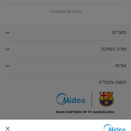
מידות המוצר (ר×ע×ג, מ"מ)
600*515*90 מ"מ
Expand all specs
מידות אריזה (ר×ע×ג, מ"מ)
664*574*166 מ"מ
מוצרים
442/923/1064
20GP/40GP/40HQ
עזרה ותמיכה
אודות
חסות גלובלית
התחבר אלינו