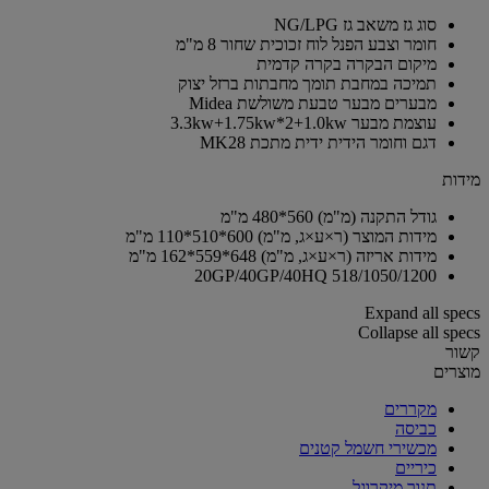
סוג גז
משאב גז NG/LPG
חומר וצבע הפנל
לוח זכוכית שחור 8 מ"מ
מיקום הבקרה
בקרה קדמית
תמיכה במחבת
תומך מחבתות ברזל יצוק
מבערים
מבער טבעת משולשת Midea
עוצמת מבער
3.3kw+1.75kw*2+1.0kw
דגם וחומר הידית
ידית מתכת MK28
מידות
גודל התקנה (מ"מ)
560*480 מ"מ
מידות המוצר (ר×ע×ג, מ"מ)
600*510*110 מ"מ
מידות אריזה (ר×ע×ג, מ"מ)
648*559*162 מ"מ
20GP/40GP/40HQ
518/1050/1200
Expand all specs
Collapse all specs
קשור
מוצרים
מקררים
כביסה
מכשירי חשמל קטנים
כיריים
תנור מיקרוגל