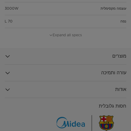
עוצמה מקסימלית
3000W
נפח
70 L
תוכניות
9 תוכניות בישול ואפייה (כולל הפשרה,
Expand all specs
גריל, טורבו אקטיבי)
מידות המוצר
רוחב 59.5 ס"מ, עומק 59.5 ס"מ, גובה
מוצרים
60 ס"מ
סוג מוצר
תנור עם 9 תוכניות בישול
עזרה ותמיכה
טווח טמפרטורות
50-250 מעלות
אודות
חסות גלובלית