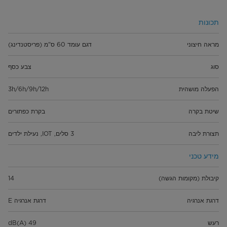
תכונות
מראה חיצוני
דגם עומד 60 ס"מ (פריסטנדינג)
סוג
צבע כסף
הפעלה מושהית
3h/6h/9h/12h
שיטת בקרה
בקרת כפתורים
תצורת ליבה
3 סלים, IOT, נעילת ילדים
מידע טכני
קיבולת (מקומות הגשה)
14
דרגת אנרגיה
דרגת אנרגיה E
רעש
49 dB(A)