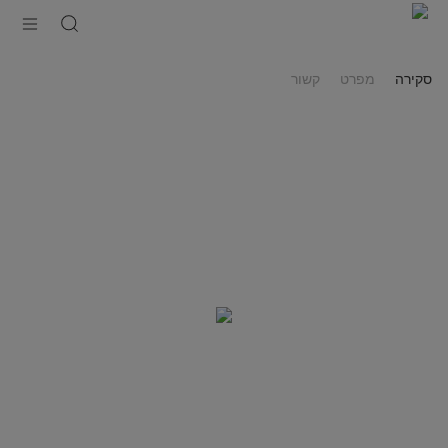
מדיח
כלים
רחב
14
מערכות
כלים
סקירה
מפרט
קשור
כסוף