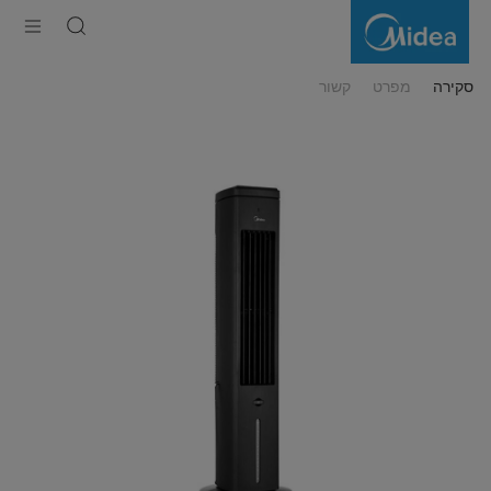
מצנן
אוויר
סקירה
מפרט
קשור