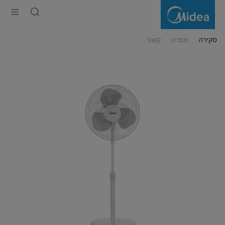
16מאוורר
עמוד
"
סקירה
מפרט
קשור