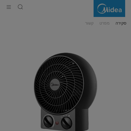
מפזר
חום
ריצפה
סקירה
מפרט
קשור