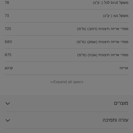
משקל brut לכל (: ק"ג)
78
משקל נטו ( ק"ג)
73
ממדי אריזה חיצונית (רוחב) (מ"מ)
725
ממדי אריזה חיצונית (עומק) (מ"מ)
680
ממדי אריזה חיצונית (גובה) (מ"מ)
875
אריזה
קרטון
תכונות
Expand all specs
אספקת חשמל מדורגת (V)
220-240
מוצרים
תדר מדורג (הרץ)
50
עזרה ותמיכה
קיבולת כביסה מדורגת (ק"ג)
12.0