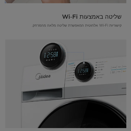
שליטה באמצעות Wi‑Fi
קישוריות Wi‑Fi אלחוטית המאפשרת שליטה מלאה מהמרחק.