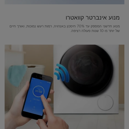
מנוע אינברטר קוואטרו
מנוע חדשני המספק עד 70% חיסכון באנרגיה, רמות רעש נמוכות, ואורך חיים
של יותר מ-10 שנות פעולה רציפה.