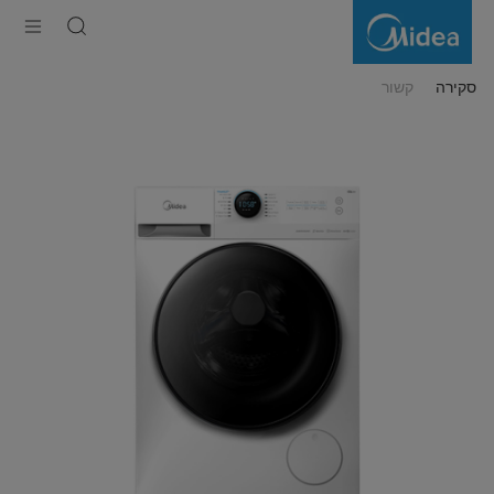
מכונת
כביסה
פתח
חזית
9
ק"ג
סקירה
קשור
עם
WIFI
דגם
MF200W90WBW