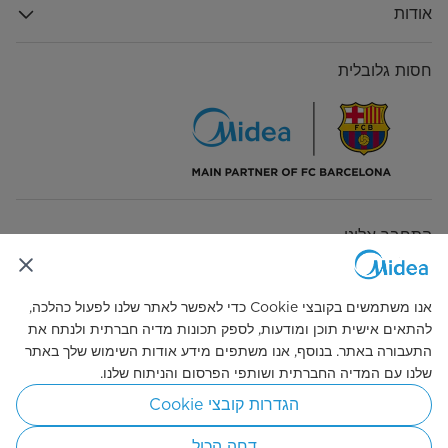
קיבולת סחיטה מדורגת (ק"ג)
12.0
אודות
הספק נומינלי (W)
2000
חסות גלובלית
זרם מדורג ( A)
10
צריכת חשמל במצב כבוי (W)
0.50
מהירות סחיטה מקס. (סל"ד)
1400
לחץ מים תקני (MPa)
0.05-1
התחבר אלינו
סוג תצוגה
LED דיגיטלי
אנו משתמשים בקובצי Cookie כדי לאפשר לאתר שלנו לפעול כהלכה,
צבע
לבן
להתאים אישית תוכן ומודעות, לספק תכונות מדיה חברתית ולנתח את
התעבורה באתר. בנוסף, אנו משתפים מידע אודות השימוש שלך באתר
נעילת דלת
נעילה אלקטרונית
Simply ideal
שלנו עם המדיה החברתית ושותפי הפרסום והניתוח שלנו.
מנוע
BLDC
הגדרות קובצי Cookie
© 2026 זכויות היוצרים שייכות ל-Midea. כל הזכויות שמורות.
אורך כבל חשמל (מ')
2
מדיניות הפרטיות
תקנון האתר
הסכמת עוגיות
דחה הכול