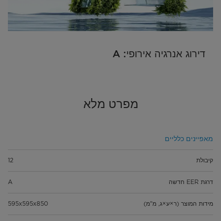
דירוג אנרגיה אירופי: A
מפרט מלא
מאפיינים כלליים
קיבולת
12
דרגת EER חדשה
A
מידות המוצר (ר×ע×ג, מ"מ)
595x595x850