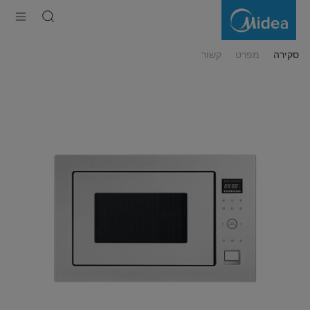
מיקרוגל
בנוי
משולב
גריל
סקירה
מפרט
קשור