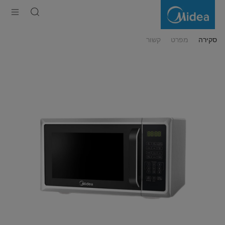
מיקרוגל
דיגיטלי
23
ליטר
סקירה
מפרט
קשור