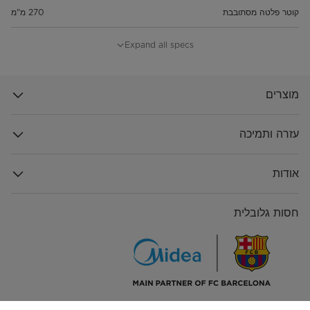
קוטר פלטה מסתובבת
270 מ"מ
הפשרה לפי משקל/זמן
כן
Expand all specs
מוצרים
עזרה ותמיכה
אודות
חסות גלובלית