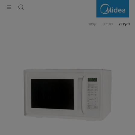
מיקרוגל
דיגיטלי
23
ליטר
סקירה
מפרט
קשור