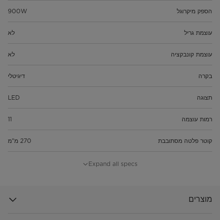
הספק מיקרוגל
900W
עוצמת גריל
לא
עוצמת קונבקציה
לא
בקרה
דיגיטלי
תצוגה
LED
רמות עוצמה
11
קוטר פלטה מסתובבת
270 מ"מ
הפשרה לפי משקל/זמן
כן
Expand all specs
מוצרים