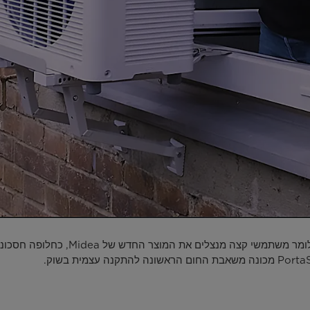
PortaSplit הוא גם משאבת חום אוויר-לאו