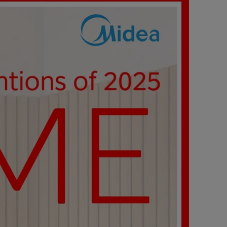
magazine's
"2025
Best
Inventions
of
the
Year".