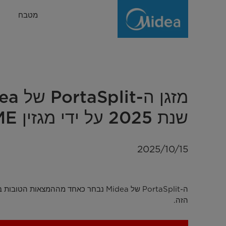
Midea's
מטבח
PortaSplit
air
conditioner
has
been
שנת 2025 על ידי מגזין TIME
successfully
nominated
2025/10/15
as
one
of
הזה.
TIME