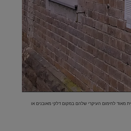
ויר יעילה מאוד, כלומר משתמשי קצה מנצלים את המוצר החדש של Midea, כחלופה חסכונית מאוד לחימום העיקרי שלהם במקום דלקי מאובנים או