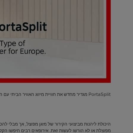
PortaSplit מגדיר מחדש את חוויית מיזוג האוויר הביתי עם התקנה ללא כלים, ומציע נוחות שהיא גם פשוטה וגם נגישה, תואמת באופן מושלם לרוב סוגי החלונות האירופיים.
היכולת ליהנות מביצועי הקירור של מזגן מפוצל, אך מבלי ל