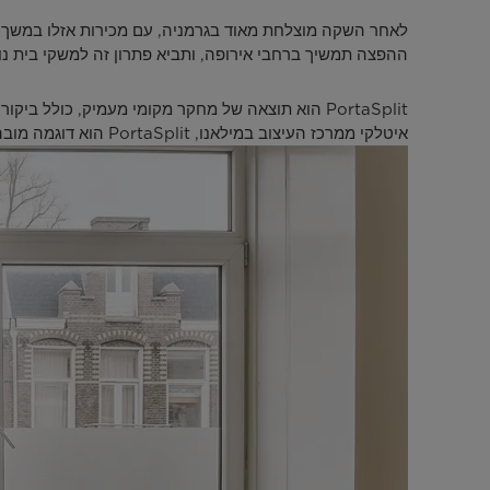
ההפצה תמשיך ברחבי אירופה, ותביא פתרון זה למשקי בית נוס
איטלקי ממרכז העיצוב במילאנו, PortaSplit הוא דוגמה מובהקת לאסטרטגיית ""מקומי למקומי"" של Midea.