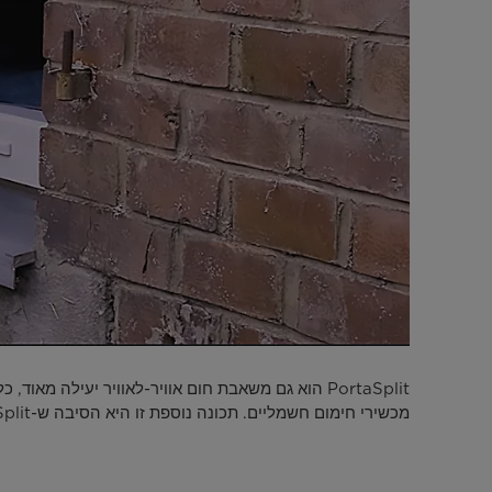
מכשירי חימום חשמליים. תכונה נוספת זו היא הסיבה ש-PortaSplit מכונה משאבת החום הראשונה להתקנה עצמית בשוק.