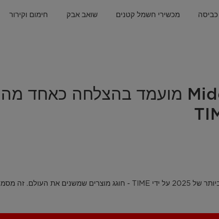
כביסה
מכשירי חשמל קטנים
שואב אבק
חימום וקירור
מזגן ה-PortaSplit של Midea מועמד בהצ