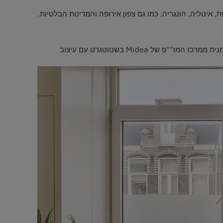
 PortaSplit הוצג בשווקים אירופיים אחרים כולל צרפת, איטליה, הונגריה, כמו גם צפון אירופה והמדינות הבלטיות.
PortaSplit הוא תוצאה של מחקר מקומי מעמיק, כולל ביקורי בית וסקרים, שהובילו לאב-טיפוס מהיר ואיטרטיבי. שילוב של הנדסה גרמנית ממרכז המו""פ של Midea בשטוטגרט עם עיצוב