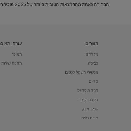
הבחירה כאחת מההמצאות הטובות ביותר של 2025 מוכיחה ש-Midea בדרך הנכונה עם התמקדותה החזקה במחקר ופיתוח מקומי, עם חידושים רבים נוספים מאירופה בצינור.
מוצרים
עזרה ותמיכה
מקררים
תמיכה
כביסה
תחנות שירות
מכשירי חשמל קטנים
כיריים
תנור מיקרוגל
חימום וקירור
שואב אבק
מדיח כלים