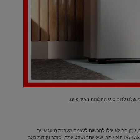
 שכן הם לא יכלו להרשות לעצמם מערכת מיזוג אוויר
מפוצלת או לא הורשו לעשות זאת. אירופאים רבים חיפשו הקלה במהלך הקיצים החמים יותר ויותר עם מזגנים ניידים, אך בהשוואה, PortaSplit חזק יותר, יעיל יותר ושקט יותר, ופותר נקודות כאב