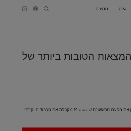
גלה
תמיכה
לחה כאחד מההמצאות הטובות ביותר של
ה-PortaSplit של Midea נבחר כאחד מההמצאות הטובות ביותר של 2025 על ידי TIME - חוגג מוצרים שמשנים את העולם. זה מסמן את הפעם הראשונה ש-Midea מקבלת את הכבוד היוקרתי