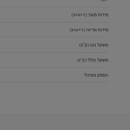
מידות מוצר (ר×ע×ג)
מידות אריזה (ר×ע×ג)
משקל נטו (ק"ג)
משקל כולל (ק"ג)
הספק נומינלי
נוזל קירור
תת-קטגוריה