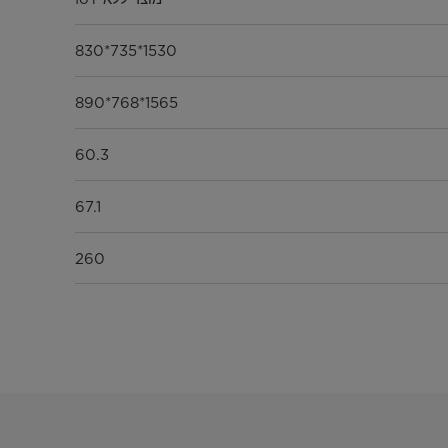
1530*735*830
1565*768*890
60.3
67.1
260
R600a
C/F