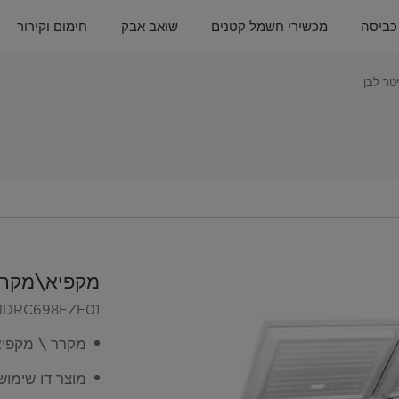
כביסה
מכשירי חשמל קטנים
שואב אבק
חימום וקירור
מקפיא\מקרר שוכב 8
MDRC698FZE01
מקרר \ מקפיא שוכב 508 ליטר המות
מוצר דו שימוש