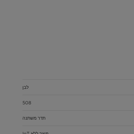
לבן
508
תדר משתנה
מוצר ללא IoT