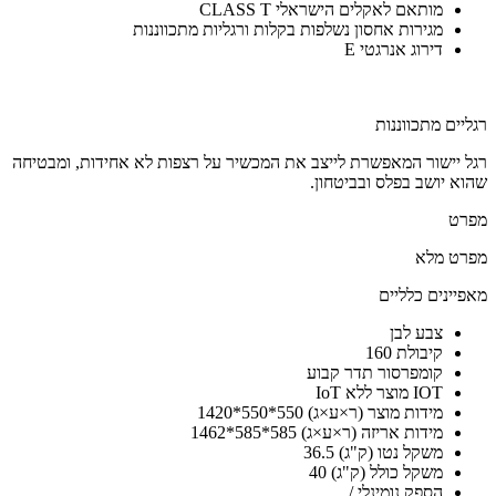
מותאם לאקלים הישראלי CLASS T
מגירות אחסון נשלפות בקלות ורגליות מתכווננות
דירוג אנרגטי E
רגליים מתכווננות
רגל יישור המאפשרת לייצב את המכשיר על רצפות לא אחידות, ומבטיחה
שהוא יושב בפלס ובביטחון.
מפרט
מפרט מלא
מאפיינים כלליים
צבע
לבן
קיבולת
160
קומפרסור
תדר קבוע
IOT
מוצר ללא IoT
מידות מוצר (ר×ע×ג)
550*550*1420
מידות אריזה (ר×ע×ג)
585*585*1462
משקל נטו (ק"ג)
36.5
משקל כולל (ק"ג)
40
הספק נומינלי
/