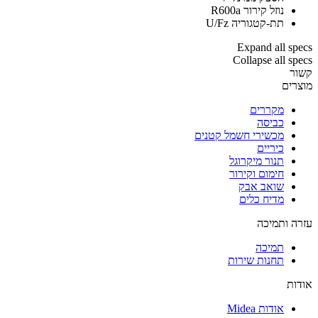
נוזל קירור
R600a
תת-קטגוריה
U/Fz
Expand all specs
Collapse all specs
קשור
מוצרים
מקררים
כביסה
מכשירי חשמל קטנים
כיריים
תנור מיקרוגל
חימום וקירור
שואב אבק
מדיח כלים
עזרה ותמיכה
תמיכה
תחנות שירות
אודות
אודות Midea