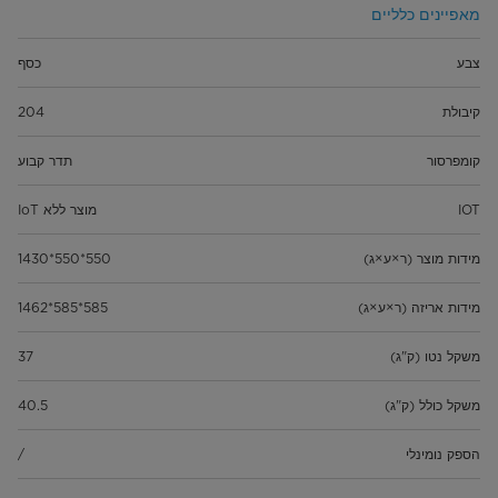
מאפיינים כלליים
צבע
כסף
קיבולת
204
קומפרסור
תדר קבוע
IOT
מוצר ללא IoT
מידות מוצר (ר×ע×ג)
550*550*1430
מידות אריזה (ר×ע×ג)
585*585*1462
משקל נטו (ק"ג)
37
משקל כולל (ק"ג)
40.5
הספק נומינלי
/