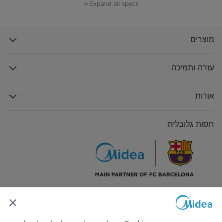
נוזל קירור
R600a
Expand all specs
תת-קטגוריה
TMF
מוצרים
עזרה ותמיכה
אודות
חסות גלובלית
התחבר אלינו