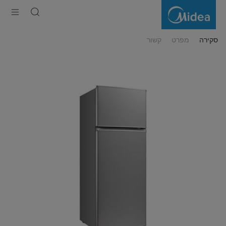
מקרר
מקפיא
עליון
200
ליטר
סקירה
מפרט
קשור