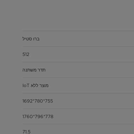
ברו סטיל
512
תדר משתנה
מוצר ללא IoT
755*780*1692
778*796*1760
71.5