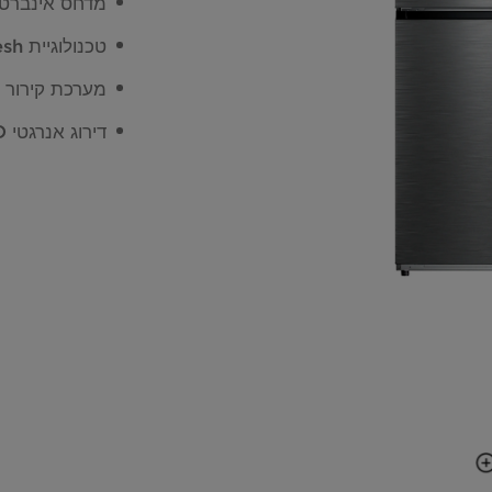
מדחס אינברטר
טכנולוגיית Active C Fresh לניטרול ריחות ושמירה על טריות המזון
מערכת קירור Multi Air Flow לשמירה על טריות המזון
דירוג אנרגטי D