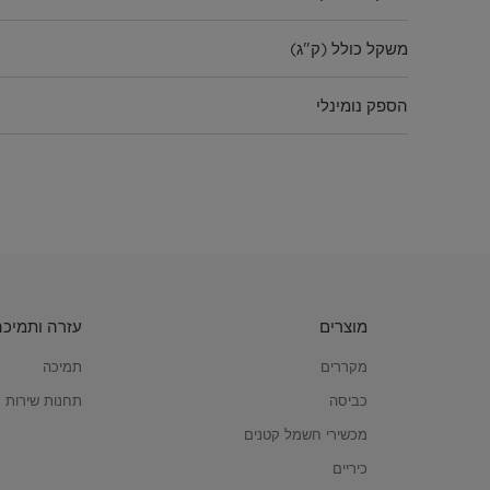
משקל כולל (ק"ג)
הספק נומינלי
נוזל קירור
תת-קטגוריה
מוצרים
עזרה ותמיכה
מקררים
תמיכה
כביסה
תחנות שירות
מכשירי חשמל קטנים
כיריים