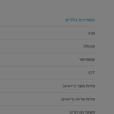
מאפיינים כלליים
צבע
קיבולת
קומפרסור
IOT
מידות מוצר (ר×ע×ג)
מידות אריזה (ר×ע×ג)
משקל נטו (ק"ג)