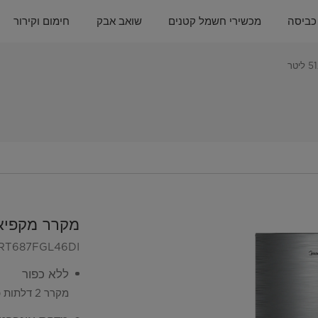
כביסה
מכשירי חשמל קטנים
שואב אבק
חימום וקירור
מקרר מקפיא עליון
RT687FGL46DI
ללא כפור
מקרר 2 דלתות (מקפיא עליון) הפועל בשיטת ה