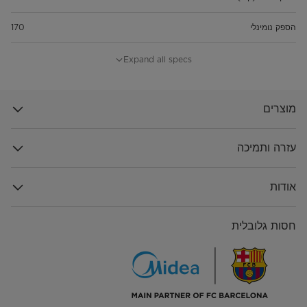
הספק נומינלי
170
נוזל קירור
R600a
Expand all specs
תת-קטגוריה
TMF
מוצרים
עזרה ותמיכה
אודות
חסות גלובלית