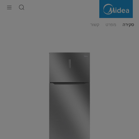
מקרר
NF
מקפיא
עליון
650
ליטר
סקירה
מפרט
קשור