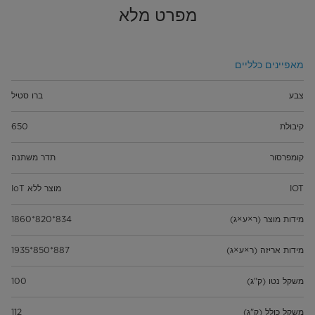
מפרט מלא
מאפיינים כלליים
צבע
ברו סטיל
קיבולת
650
קומפרסור
תדר משתנה
IOT
מוצר ללא IoT
מידות מוצר (ר×ע×ג)
834*820*1860
מידות אריזה (ר×ע×ג)
887*850*1935
משקל נטו (ק"ג)
100
משקל כולל (ק"ג)
112