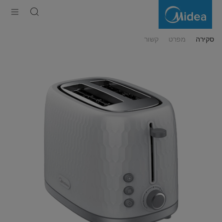
מצנם
2
פרוסות
סקירה
מפרט
קשור