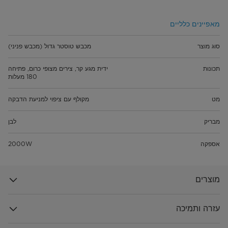
מאפיינים כלליים
סוג מוצר
מכבש טוסטר גדול (מכבש פניני)
תכונות
ידית מגע קר, צירים מצופי כרום, פתיחה
180 מעלות
מט
מקולף עם ציפוי למניעת הדבקה
מבריק
לבן
אספקה
2000W
מוצרים
עזרה ותמיכה