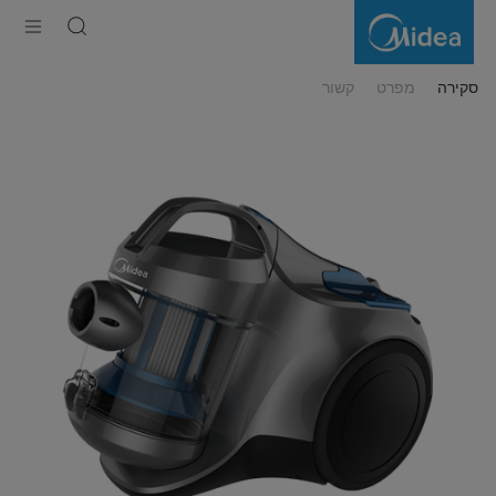
שואב
אבק
ציקלון
נגרר
VCC36C16K
סקירה
מפרט
קשור