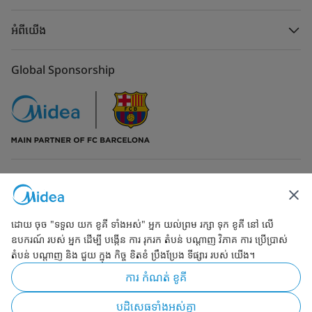
អំពីយើង
Global Sponsorship
ទំនាក់ទំនងមកកាន់យើង
ដោយ ចុច "ទទួល យក ខូគី ទាំងអស់" អ្នក យល់ព្រម រក្សា ទុក ខូគី នៅ លើ
ឧបករណ៍ របស់ អ្នក ដើម្បី បង្កើន ការ រុករក តំបន់ បណ្ដាញ វិភាគ ការ ប្រើប្រាស់
តំបន់ បណ្ដាញ និង ជួយ ក្នុង កិច្ច ខិតខំ ប្រឹងប្រែង ទីផ្សារ របស់ យើង។
Simply ideal
ការ កំណត់ ខូគី
រក្សាកម្មសិទ្ធ 2026 ដោយMidea. ក្រុមហ៊ុនសូមរក្សាកម្មសិទ្ធក្នុងការកែប្រែ
បដិសេធទាំងអស់គ្នា