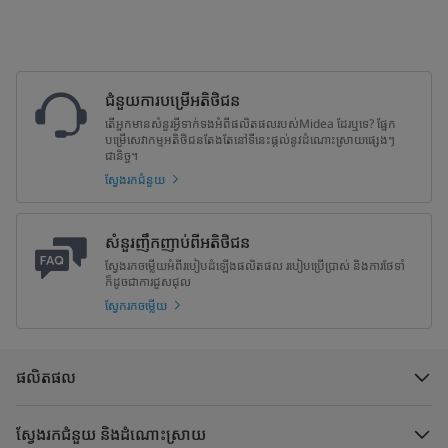
ជំនួយការបម្រើអតិថិជន
តើអ្នកមានសំនួរអ្វីទាក់ទងអំពីផលិតផលរបស់Midea ដែរឬទេ? ផ្នែក
បម្រើសេវាកម្មអតិថិជនតែងតែនៅទីនេះផ្តល់នូវដំណោះស្រាយផ្សេងៗ
ជានិច្ច។
ស្វែងរកជំនួយ
សំនួរញឹកញាប់ពីអតិថិជន
ស្វែងរកចម្លើយអំពីរបៀបដំឡើងផលិតផល របៀបប្រើប្រាស់ និងការថែទាំ
ក៏ដូចជាការជួសជុល
ស្វែករកចម្លើយ
ផលិតផល
ស្វែងរកជំនួយ និងដំណោះស្រាយ