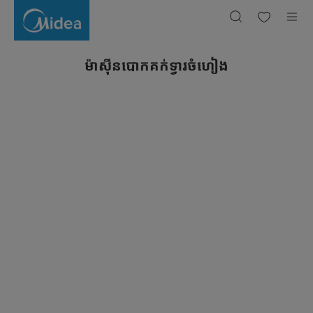
ម៉ាស៊ីនបោកគក់
ទ្វារ
ចំហៀង
ម៉ាស៊ីនបោកគក់ទ្វារចំហៀង