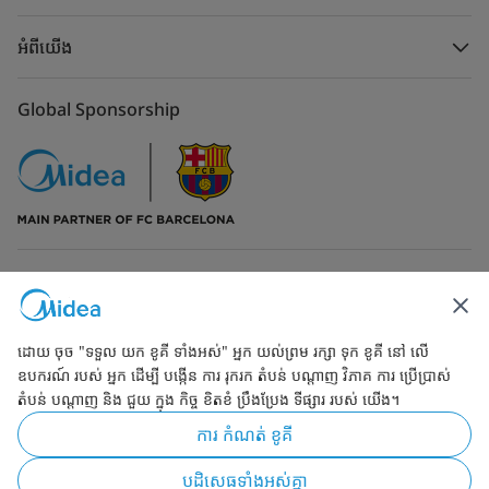
អំពីយើង
Global Sponsorship
ទំនាក់ទំនងមកកាន់យើង
ដោយ ចុច "ទទួល យក ខូគី ទាំងអស់" អ្នក យល់ព្រម រក្សា ទុក ខូគី នៅ លើ
ឧបករណ៍ របស់ អ្នក ដើម្បី បង្កើន ការ រុករក តំបន់ បណ្ដាញ វិភាគ ការ ប្រើប្រាស់
តំបន់ បណ្ដាញ និង ជួយ ក្នុង កិច្ច ខិតខំ ប្រឹងប្រែង ទីផ្សារ របស់ យើង។
Simply ideal
ការ កំណត់ ខូគី
រក្សាកម្មសិទ្ធ 2026 ដោយMidea. ក្រុមហ៊ុនសូមរក្សាកម្មសិទ្ធក្នុងការកែប្រែ
បដិសេធទាំងអស់គ្នា