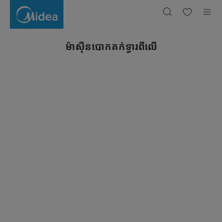
ម៉ាស៊ីនបោកគក់
ទ្វារ
ពីលើ
ម៉ាស៊ីនបោកគក់ទ្វារពីលើ