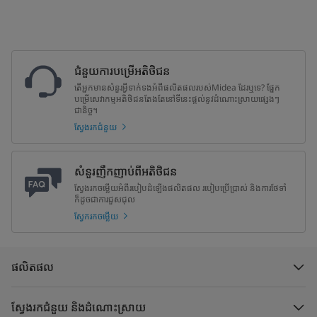
ជំនួយការបម្រើអតិថិជន
តើអ្នកមានសំនួរអ្វីទាក់ទងអំពីផលិតផលរបស់Midea ដែរឬទេ? ផ្នែក
បម្រើសេវាកម្មអតិថិជនតែងតែនៅទីនេះផ្តល់នូវដំណោះស្រាយផ្សេងៗ
ជានិច្ច។
ស្វែងរកជំនួយ
សំនួរញឹកញាប់ពីអតិថិជន
ស្វែងរកចម្លើយអំពីរបៀបដំឡើងផលិតផល របៀបប្រើប្រាស់ និងការថែទាំ
ក៏ដូចជាការជួសជុល
ស្វែករកចម្លើយ
ផលិតផល
ស្វែងរកជំនួយ និងដំណោះស្រាយ