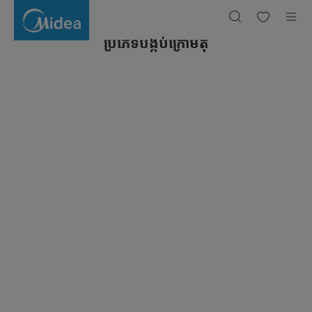
ប្រភេទ
បង្កប់
ក្រោមតុ
ប្រភេទបង្កប់ក្រោមតុ