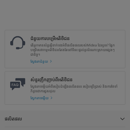
ជំនួយការបម្រើអតិថិជន
តើអ្នកមានសំនួរអ្វីទាក់ទងអំពីផលិតផលរបស់Midea ដែរឬទេ? ផ្នែក
បម្រើសេវាកម្មអតិថិជនតែងតែនៅទីនេះផ្តល់នូវដំណោះស្រាយផ្សេងៗ
ជានិច្ច។
ស្វែងរកជំនួយ
សំនួរញឹកញាប់ពីអតិថិជន
ស្វែងរកចម្លើយអំពីរបៀបដំឡើងផលិតផល របៀបប្រើប្រាស់ និងការថែទាំ
ក៏ដូចជាការជួសជុល
ស្វែករកចម្លើយ
ផលិតផល