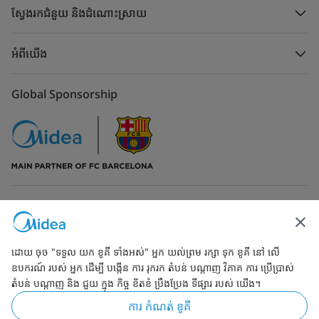
ស្វែងរកជំនួយ និងដំណោះស្រាយ
អំពីយើង
Global Sponsorship
ទំនាក់ទំនងមកកាន់យើង
ដោយ ចុច "ទទួល យក ខូគី ទាំងអស់" អ្នក យល់ព្រម រក្សា ទុក ខូគី នៅ លើ
ឧបករណ៍ របស់ អ្នក ដើម្បី បង្កើន ការ រុករក តំបន់ បណ្ដាញ វិភាគ ការ ប្រើប្រាស់
តំបន់ បណ្ដាញ និង ជួយ ក្នុង កិច្ច ខិតខំ ប្រឹងប្រែង ទីផ្សារ របស់ យើង។
Simply ideal
ការ កំណត់ ខូគី