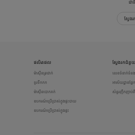
ជានិ
ស្វែងរ
ផលិតផល
ស្វែងរកជំន
ម៉ាស៊ីនត្រជាក់
លេខទំនាក់ទំន
ទូរទឹកកក
អាស័យដ្ឋានផ្នែ
ម៉ាស៊ីនបោកគក់
សំនួរញឹកញាប់ព
ឧបករណ៍ប្រើប្រាស់ក្នុងផ្ទះបាយ
ឧបករណ៍ប្រើប្រាស់ក្នុងផ្ទះ