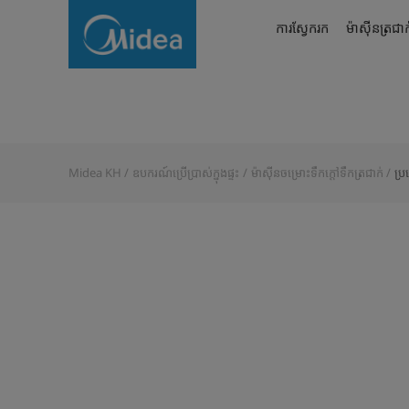
ប្រភេទ
ការស្វែករក
ម៉ាស៊ីនត្រជាក
បញ្ឈរ
Midea KH
ឧបករណ៍ប្រើប្រាស់ក្នុងផ្ទះ
ម៉ាស៊ីនចម្រោះទឹកក្តៅទឹកត្រជាក់
ប្