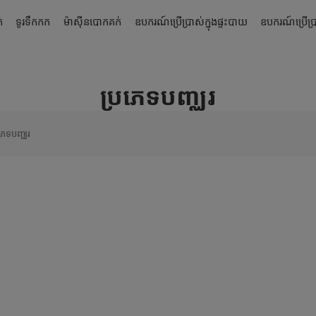
់
ទូរទឹកកក
ម៉ាស៊ីនបោកគក់
ឧបករណ៍ប្រើប្រាស់ក្នុងផ្ទះបាយ
ឧបករណ៍ប្រើប្រា
ប្រភេទបញ្ឈរ
រភេទបញ្ឈរ