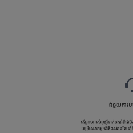
ជំនួយការបម
តើអ្នកមានសំនួរអ្វីទាក់ទងអំពី
បម្រើសេវាកម្មអតិថិជនតែងតែនៅទ