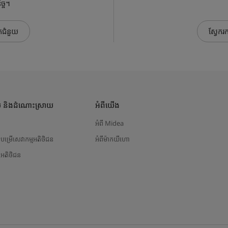
ច្ច។
កជំនួយ
ស្វែករ
ួយ និងដំណោះស្រាយ
អំពីយើង
ង
អំពី Midea
កបម្រើសេវាកម្មអតិថិជន
អំពីម៉ាកយីហោ
ីអតិថិជន