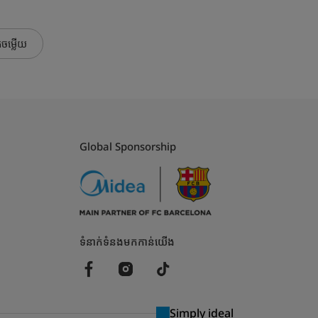
កចម្លើយ
Global Sponsorship
ទំនាក់ទំនងមកកាន់យើង
Simply ideal