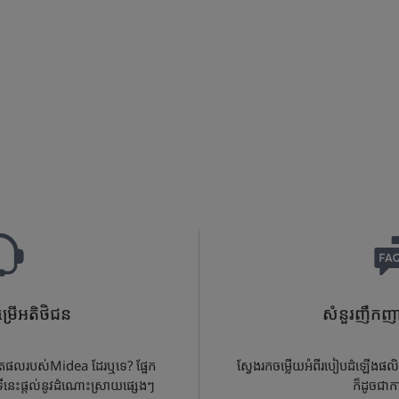
្រើអតិថិជន
សំនួរញឹកញា
ផលិតផលរបស់Midea ដែរឬទេ? ផ្នែក
ស្វែងរកចម្លើយអំពីរបៀបដំឡើងផលិ
ីនេះផ្តល់នូវដំណោះស្រាយផ្សេងៗ
ក៏ដូចជាក