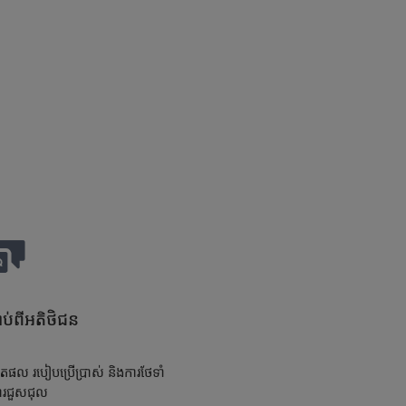
ប់ពីអតិថិជន
តផល របៀបប្រើប្រាស់ និងការថែទាំ
ារជួសជុល