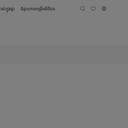
ស់ក្នុងផ្ទះ
ជំនួយការបម្រើអតិថិជន