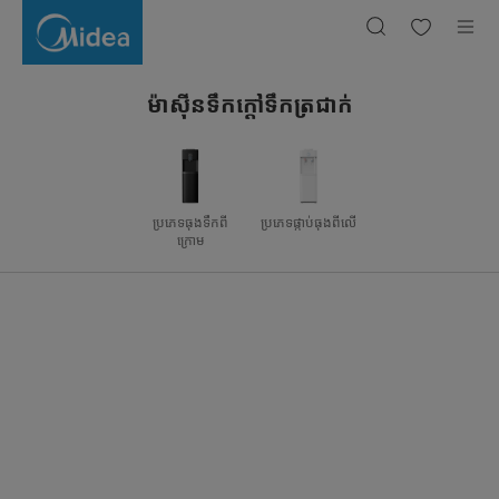
ម៉ាស៊ីន
ទឹក
ក្តៅ
ទឹក
ត្រជាក់
ម៉ាស៊ីនទឹកក្តៅទឹកត្រជាក់
ប្រភេទធុងទឹកពី
ប្រភេទផ្កាប់ធុងពីលើ
ក្រោម