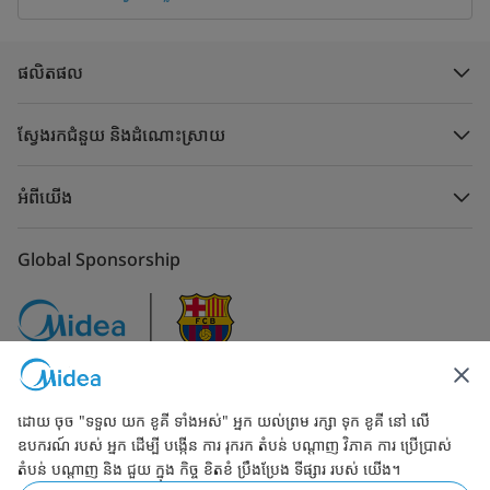
ផលិតផល
ស្វែងរកជំនួយ និងដំណោះស្រាយ
អំពីយើង
Global Sponsorship
ដោយ ចុច "ទទួល យក ខូគី ទាំងអស់" អ្នក យល់ព្រម រក្សា ទុក ខូគី នៅ លើ
ទំនាក់ទំនងមកកាន់យើង
ឧបករណ៍ របស់ អ្នក ដើម្បី បង្កើន ការ រុករក តំបន់ បណ្ដាញ វិភាគ ការ ប្រើប្រាស់
តំបន់ បណ្ដាញ និង ជួយ ក្នុង កិច្ច ខិតខំ ប្រឹងប្រែង ទីផ្សារ របស់ យើង។