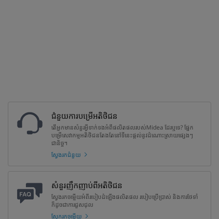
ជំនួយការបម្រើអតិថិជន
តើអ្នកមានសំនួរអ្វីទាក់ទងអំពីផលិតផលរបស់Midea ដែរឬទេ? ផ្នែក
បម្រើសេវាកម្មអតិថិជនតែងតែនៅទីនេះផ្តល់នូវដំណោះស្រាយផ្សេងៗ
ជានិច្ច។
ស្វែងរកជំនួយ
សំនួរញឹកញាប់ពីអតិថិជន
ស្វែងរកចម្លើយអំពីរបៀបដំឡើងផលិតផល របៀបប្រើប្រាស់ និងការថែទាំ
ក៏ដូចជាការជួសជុល
ស្វែករកចម្លើយ