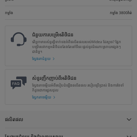
កម្លាំង
កម្លាំង​​ 3800​វ៉ាត់
ជំនួយការបម្រើអតិថិជន
តើអ្នកមានសំនួរអ្វីទាក់ទងអំពីផលិតផលរបស់Midea ដែរឬទេ? ផ្នែក
បម្រើសេវាកម្មអតិថិជនតែងតែនៅទីនេះផ្តល់នូវដំណោះស្រាយផ្សេងៗ
ជានិច្ច។
ស្វែងរកជំនួយ
សំនួរញឹកញាប់ពីអតិថិជន
ស្វែងរកចម្លើយអំពីរបៀបដំឡើងផលិតផល របៀបប្រើប្រាស់ និងការថែទាំ
ក៏ដូចជាការជួសជុល
ស្វែករកចម្លើយ
ផលិតផល
ស្វែងរកជំនួយ និងដំណោះស្រាយ