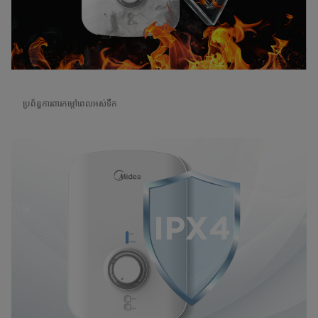
ប្រព័ន្ធការពារកម្តៅពេលអស់ទឹក