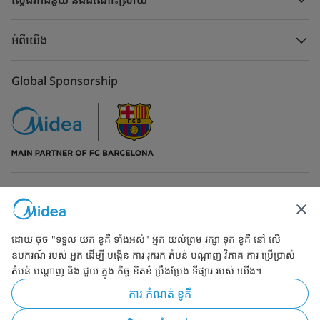
អំពីយើង
Global Sponsorship
ទំនាក់ទំនងមកកាន់យើង
ដោយ ចុច "ទទួល យក ខូគី ទាំងអស់" អ្នក យល់ព្រម រក្សា ទុក ខូគី នៅ លើ
ឧបករណ៍ របស់ អ្នក ដើម្បី បង្កើន ការ រុករក តំបន់ បណ្ដាញ វិភាគ ការ ប្រើប្រាស់
តំបន់ បណ្ដាញ និង ជួយ ក្នុង កិច្ច ខិតខំ ប្រឹងប្រែង ទីផ្សារ របស់ យើង។
Simply ideal
ការ កំណត់ ខូគី