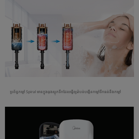
ប្រព័ន្ធកម្តៅ Spiral មានក្នុងធុងស្តុកទឹកដែលធ្វើឲ្យតំបន់បង្កើនកម្តៅទឹកធន់នឹងកម្តៅ