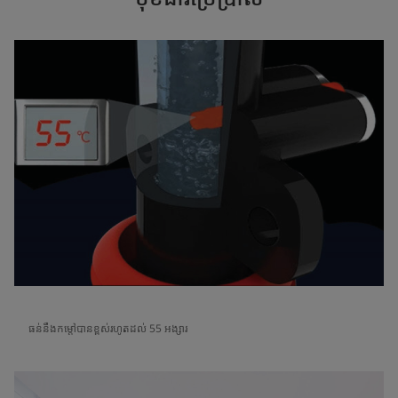
ធន់នឹងកម្តៅបានខ្ពស់រហូតដល់ 55 អង្សារ