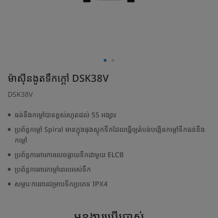
ម៉ាស៊ីនងូតទឹកក្តៅ DSK38V
DSK38V
ធន់នឹងកម្តៅបានខ្ពស់រហូតដល់ 55 អង្សារ
ប្រព័ន្ធកម្តៅ Spiral មានក្នុងធុងស្តុកទឹកដែលធ្វើឲ្យតំបន់បង្កើនកម្តៅទឹកធន់នឹង
កម្តៅ
ប្រព័ន្ធការពារការលេចធ្លាយទឹកជាមួយ ELCB
ប្រព័ន្ធការពារកម្តៅពេលអស់ទឹក
សម្ភារៈការពារជម្រាបទឹកប្រភេទ IPX4
មុខងារប្រើប្រាស់