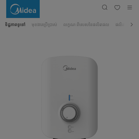
ម៉ាស៊ីនងូត
ទឹក
ក្តៅ
DSK38V
ទិដ្ឋភាពទូទៅ
មុខងារប្រើប្រាស់
លក្ខណៈពិសេសនៃផលិតផល
ផលិតផលដែលពា