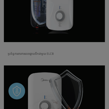
ប្រព័ន្ធការពារការលេចធ្លាយទឹកជាមួយ ELCB