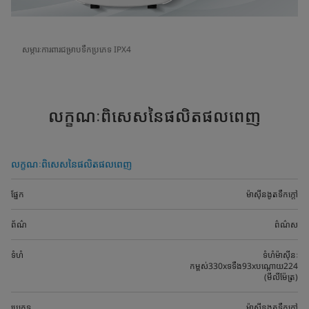
សម្ភារៈការពារជម្រាបទឹកប្រភេទ IPX4
លក្ខណៈពិសេសនៃផលិតផលពេញ
លក្ខណៈពិសេសនៃផលិតផលពេញ
ផ្នែក
ម៉ាស៊ីនងូតទឹកក្តៅ
ព័ណ៌
ព៌ណ៌ស
ទំហំ
ទំហំម៉ាស៊ីនៈ
កម្ពស់330xទទឹង93xបណ្តោយ224
(មីលីម៉ែត្រ)
ប្រភេទ
ម៉ាស៊ីនងូតទឹកក្តៅ