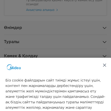
тұтынушыларға қызмет көрсету көмектесу үшін
осында!
Анықтама алыңыз
Өнімдер
Туралы
Көмек & Қолдау
Жаһандық демеушілік
Біз cookie файлдарын сайт тиімді жұмыс істеуі үшін,
контент пен жарнамаларды дербестендіру үшін,
әлеуметтік желі мүмкіндіктерімен қамтамасыз ету
және трафигімізді талдау үшін пайдаланамыз. Сондай-
ақ біздің сайтты пайдалануыңыз туралы мәліметтерді
әлеуметтік желілер, жарнамалау және сараптау
Бізге қосылыңыз