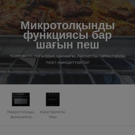
Микротолқынды
функциясы бар
шағын пеш
Компактті тоғыздық шыңығы, ләззатты тамақтарды
тезгі нәмідеттейтін!
Микротолқынды
Кіріктірілетін
функциясы
пеш
бар шағын
пеш