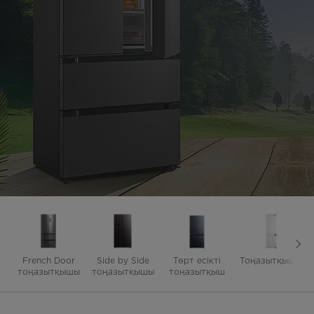
French Door
Side by Side
Төрт есікті
Тоңазытқыштар
тоңазытқышы
тоңазытқышы
тоңазытқыш