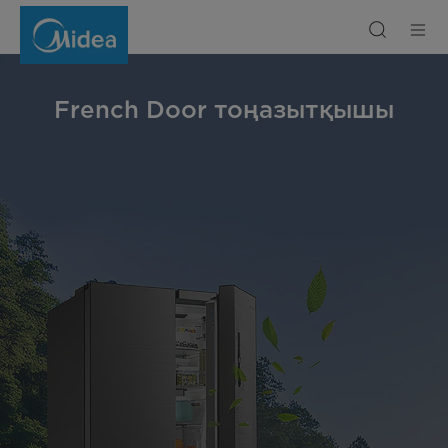
French
Door
тоңазытқышы
French Door тоңазытқышы