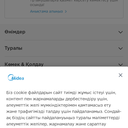
тұтынушыларға қызмет көрсету көмектесу үшін
осында!
Анықтама алыңыз
Өнімдер
Туралы
Көмек & Қолдау
Жаһандық демеушілік
Біз cookie файлдарын сайт тиімді жұмыс істеуі үшін,
контент пен жарнамаларды дербестендіру үшін,
әлеуметтік желі мүмкіндіктерімен қамтамасыз ету
және трафигімізді талдау үшін пайдаланамыз. Сондай-
ақ біздің сайтты пайдалануыңыз туралы мәліметтерді
әлеуметтік желілер, жарнамалау және сараптау
Бізге қосылыңыз