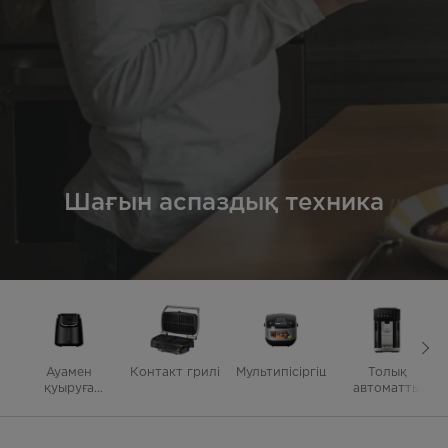
Шағын аспаздық техника
Ауамен
Контакт грилі
Mультипісіргіш
Толық
қуыруға
автоматты
арналған
кофеқайнатқыш
пештер
машина