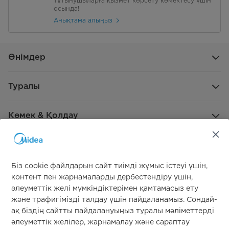
тұтынушыларға қызмет көрсету көмектесу үшін
осында!
Анықтама алыңыз
Өнімдер
Туралы
Көмек & Қолдау
Жаһандық демеушілік
Біз cookie файлдарын сайт тиімді жұмыс істеуі үшін,
контент пен жарнамаларды дербестендіру үшін,
әлеуметтік желі мүмкіндіктерімен қамтамасыз ету
және трафигімізді талдау үшін пайдаланамыз. Сондай-
ақ біздің сайтты пайдалануыңыз туралы мәліметтерді
әлеуметтік желілер, жарнамалау және сараптау
Бізге қосылыңыз