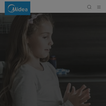
Шағын
аспаздық
техника