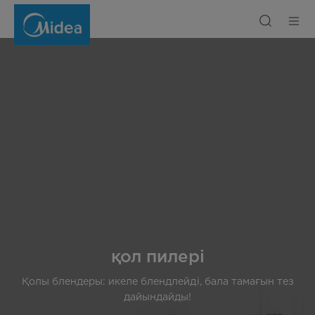
Қол
блендері
қол пилері
Қолы блендеры: икеле блендлейді, бала тамағын тез
дайындайды!