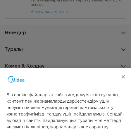
тұтынушыларға қызмет көрсету көмектесу үшін
осында!
Анықтама алыңыз
Өнімдер
Туралы
Көмек & Қолдау
Жаһандық демеушілік
Біз cookie файлдарын сайт тиімді жұмыс істеуі үшін,
контент пен жарнамаларды дербестендіру үшін,
әлеуметтік желі мүмкіндіктерімен қамтамасыз ету
және трафигімізді талдау үшін пайдаланамыз. Сондай-
ақ біздің сайтты пайдалануыңыз туралы мәліметтерді
әлеуметтік желілер, жарнамалау және сараптау
Бізге қосылыңыз