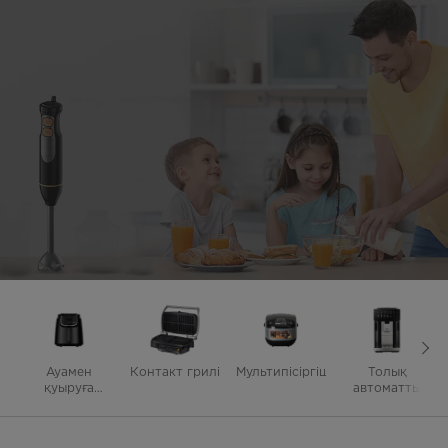
Ауамен
Контакт грилі
Mультипісіргіш
Толық
қуыруға
автоматты
арналған
кофеқайнатқыш
пештер
машина