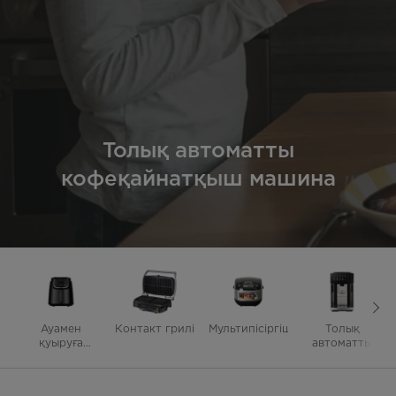
Толық автоматты
кофеқайнатқыш машина
Ауамен
Контакт грилі
Mультипісіргіш
Толық
қуыруға
автоматты
арналған
кофеқайнатқыш
пештер
машина