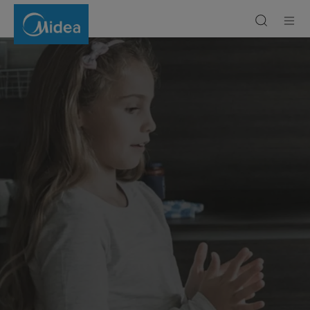
Толық
автоматты
кофеқайнатқыш
машина