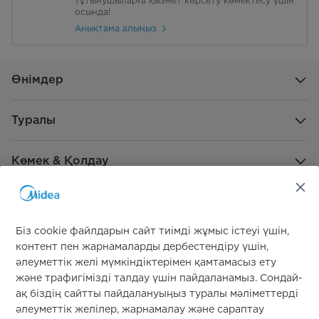
тұтынушыларға қызмет көрсету көмектесу үшін
осында!
Анықтама алыңыз
Өнімдер
Туралы
Көмек & Қолдау
Жаһандық демеушілік
Біз cookie файлдарын сайт тиімді жұмыс істеуі үшін,
контент пен жарнамаларды дербестендіру үшін,
әлеуметтік желі мүмкіндіктерімен қамтамасыз ету
және трафигімізді талдау үшін пайдаланамыз. Сондай-
ақ біздің сайтты пайдалануыңыз туралы мәліметтерді
әлеуметтік желілер, жарнамалау және сараптау
Бізге қосылыңыз