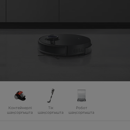
Контейнерлі
Тік
Робот
шаңсорғыштар
шаңсорғыштар
шаңсорғыштар