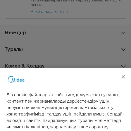
тұтынушыларға қызмет көрсету көмектесу үшін
осында!
Анықтама алыңыз
Өнімдер
Туралы
Көмек & Қолдау
Жаһандық демеушілік
Біз cookie файлдарын сайт тиімді жұмыс істеуі үшін,
контент пен жарнамаларды дербестендіру үшін,
әлеуметтік желі мүмкіндіктерімен қамтамасыз ету
және трафигімізді талдау үшін пайдаланамыз. Сондай-
ақ біздің сайтты пайдалануыңыз туралы мәліметтерді
әлеуметтік желілер, жарнамалау және сараптау
Бізге қосылыңыз