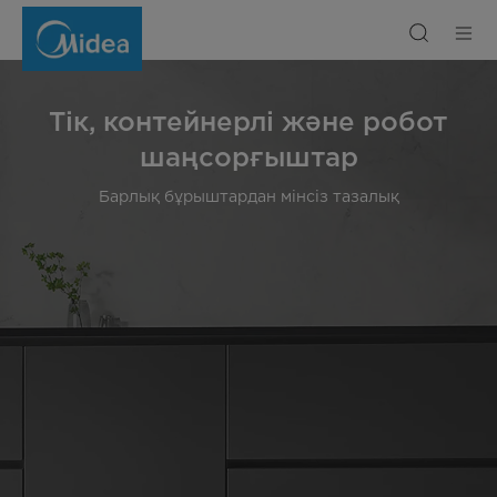
Шаңсорғыштар
Тік, контейнерлі және робот
шаңсорғыштар
Барлық бұрыштардан мінсіз тазалық